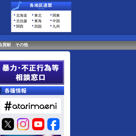
北海道
東北
関東
北信越
東海
中国
関西
四国
九州
会貢献
その他