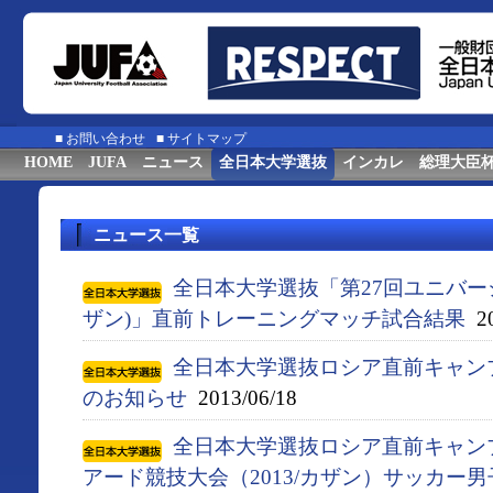
■
お問い合わせ
■
サイトマップ
HOME
JUFA
ニュース
全日本大学選抜
インカレ
総理大臣
ニュース一覧
全日本大学選抜「第27回ユニバーシ
ザン)」直前トレーニングマッチ試合結果
20
全日本大学選抜ロシア​直前キャン
のお知​らせ
2013/06/18
全日本大学選抜ロシア直前キャン
アード競技大会（2013/カザン）サッカー