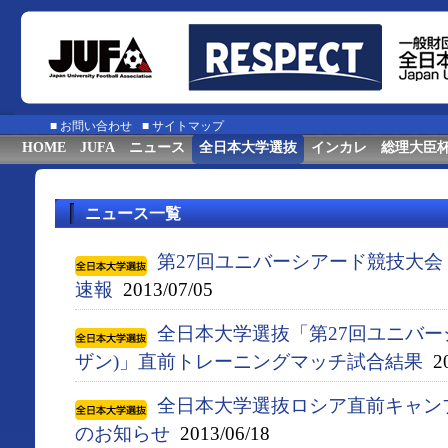
■
お問い合わせ
■
サイトマップ
HOME
JUFA
ニュース
全日本大学選抜
インカレ
総理大臣
ニュース一覧
第27回ユニバーシアード競技大会（
速報
2013/07/05
全日本大学選抜「第27回ユニバーシ
ザン)」直前トレーニングマッチ試合結果
20
全日本大学選抜ロシア​直前キャン
のお知​らせ
2013/06/18