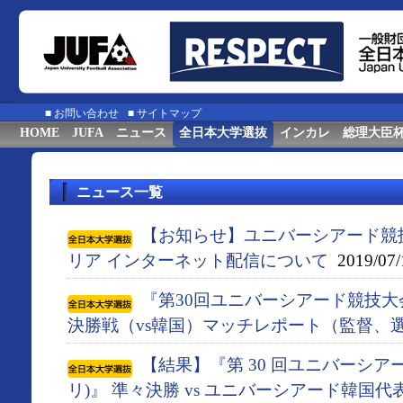
■
お問い合わせ
■
サイトマップ
HOME
JUFA
ニュース
全日本大学選抜
インカレ
総理大臣
ニュース一覧
【お知らせ】ユニバーシアード競
リア インターネット配信について
2019/07/
『第30回ユニバーシアード競技大会
決勝戦（vs韓国）マッチレポート（監督、
【結果】『第 30 回ユニバーシアー
リ)』 準々決勝 vs ユニバーシアード韓国代