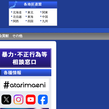
北海道
東北
関東
北信越
東海
中国
関西
四国
九州
会貢献
その他