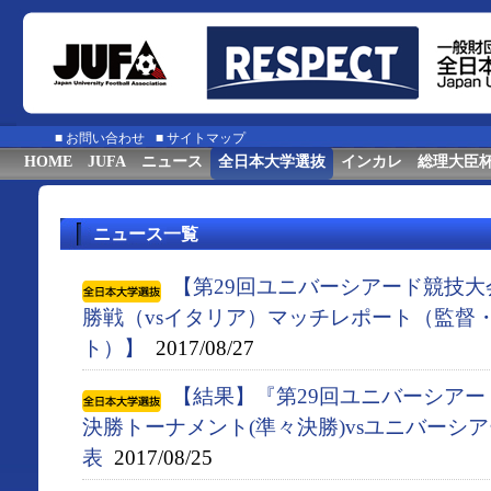
■
お問い合わせ
■
サイトマップ
HOME
JUFA
ニュース
全日本大学選抜
インカレ
総理大臣
ニュース一覧
【第29回ユニバーシアード競技大会
勝戦（vsイタリア）マッチレポート（監督
ト）】
2017/08/27
【結果】『第29回ユニバーシアード競
決勝トーナメント(準々決勝)vsユニバーシ
表
2017/08/25