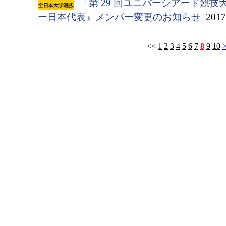
『第 29 回ユニバーシアード競技大会
ー日本代表』メンバー変更のお知らせ
2017/
<<
1
2
3
4
5
6
7
8
9
10