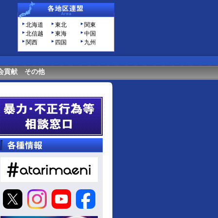
北海道
東北
関東
北信越
東海
中国
関西
四国
九州
会貢献
その他