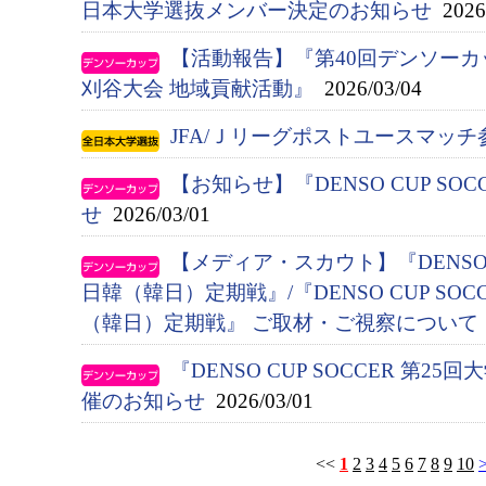
日本大学選抜メンバー決定のお知らせ
2026/
【活動報告】『第40回デンソー
刈谷大会 地域貢献活動』
2026/03/04
JFA/Ｊリーグポストユースマッ
【お知らせ】『DENSO CUP S
せ
2026/03/01
【メディア・スカウト】『DENSO C
日韓（韓日）定期戦』/『DENSO CUP SO
（韓日）定期戦』 ご取材・ご視察について
『DENSO CUP SOCCER 第
催のお知らせ
2026/03/01
<<
1
2
3
4
5
6
7
8
9
10