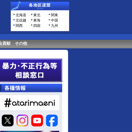
北海道
東北
関東
北信越
東海
中国
関西
四国
九州
会貢献
その他