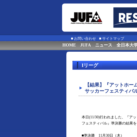
■
お問い合わせ
■
サイトマップ
HOME
JUFA
ニュース
全日本大
Iリーグ
【結果】『アットホーム
サッカーフェスティバ
本日(11/30)行われました、『
フェスティバル』準決勝の結果を
■準決勝 11月30日（木）