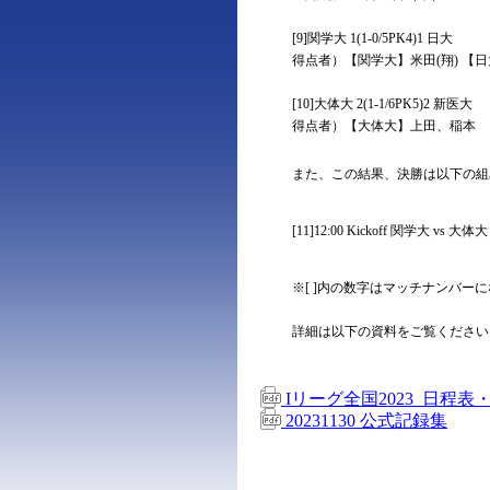
[9]関学大 1(1-0/5PK4)1 日大
得点者）【関学大】米田(翔) 【
[10]大体大 2(1-1/6PK5)2 新医大
得点者）【大体大】上田、稲本 
また、この結果、決勝は以下の組
[11]12:00 Kickoff 関学大 vs 大体大
※[ ]内の数字はマッチナンバー
詳細は以下の資料をご覧ください
Iリーグ全国2023_日程表・
20231130 公式記録集