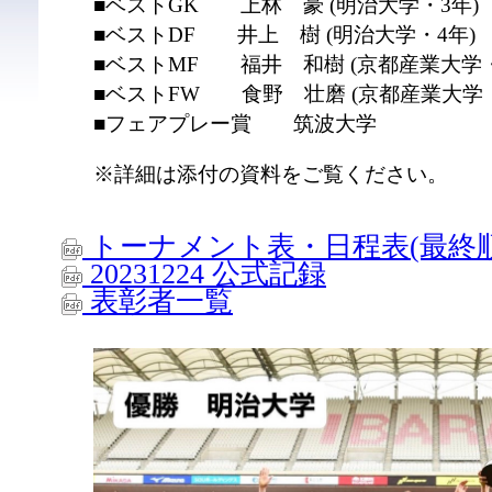
■ベストGK 上林 豪 (明治大学・3年)
■ベストDF 井上 樹 (明治大学・4年)
■ベストMF 福井 和樹 (京都産業大学・
■ベストFW 食野 壮磨 (京都産業大学・
■フェアプレー賞 筑波大学
※詳細は添付の資料をご覧ください。
トーナメント表・日程表(最終順
20231224 公式記録
表彰者一覧