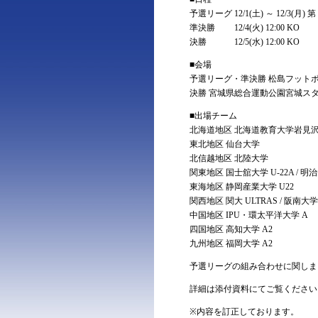
予選リーグ 12/1(土) ～ 12/3(月) 第
準決勝 12/4(火) 12:00 KO
決勝 12/5(水) 12:00 KO
■会場
予選リーグ・準決勝 松島フット
決勝 宮城県総合運動公園宮城ス
■出場チーム
北海道地区 北海道教育大学岩⾒
東北地区 仙台大学
北信越地区 北陸大学
関東地区 国⼠舘大学 U-22A / 明治大
東海地区 静岡産業大学 U22
関西地区 関大 ULTRAS / 阪南大学
中国地区 IPU・環太平洋大学 A
四国地区 ⾼知大学 A2
九州地区 福岡大学 A2
予選リーグの組み合わせに関しま
詳細は添付資料にてご覧ください
※内容を訂正しております。