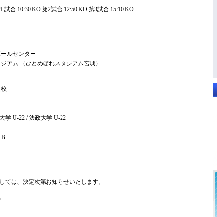
１試合 10:30 KO 第2試合 12:50 KO 第3試合 15:10 KO
ボールセンター
タジアム （ひとめぼれスタジアム宮城）
沢校
学 U-22 / 法政大学 U-22
 B
しては、決定次第お知らせいたします。
。