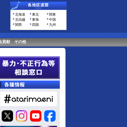
北海道
東北
関東
北信越
東海
中国
関西
四国
九州
会貢献
その他