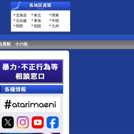
北海道
東北
関東
北信越
東海
中国
関西
四国
九州
会貢献
その他