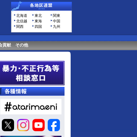
北海道
東北
関東
北信越
東海
中国
関西
四国
九州
会貢献
その他