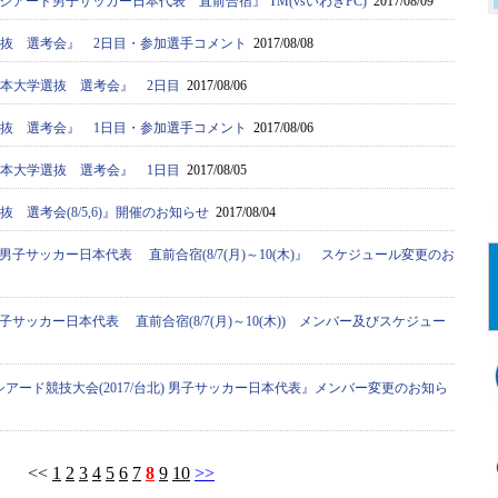
アード男子サッカー日本代表 直前合宿』 TM(vsいわきFC)
2017/08/09
学選抜 選考会』 2日目・参加選手コメント
2017/08/08
日本大学選抜 選考会』 2日目
2017/08/06
学選抜 選考会』 1日目・参加選手コメント
2017/08/06
日本大学選抜 選考会』 1日目
2017/08/05
抜 選考会(8/5,6)』開催のお知らせ
2017/08/04
子サッカー日本代表 直前合宿(8/7(月)～10(木)』 スケジュール変更のお
サッカー日本代表 直前合宿(8/7(月)～10(木)) メンバー及びスケジュー
ーシアード競技大会(2017/台北) 男子サッカー日本代表』メンバー変更のお知ら
<<
1
2
3
4
5
6
7
8
9
10
>>