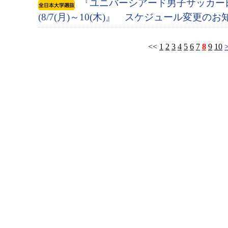
『ユニバーシアード男子サッカー
(8/7(月)～10(木)』 スケジュール変更のお
<<
1
2
3
4
5
6
7
8
9
10