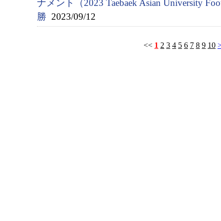
ナメント（2023 Taebaek Asian University Fo
勝
2023/09/12
<<
1
2
3
4
5
6
7
8
9
10