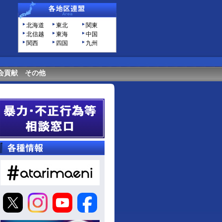
北海道
東北
関東
北信越
東海
中国
関西
四国
九州
会貢献
その他