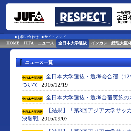
■
お問い合わせ
■
サイトマップ
HOME
JUFA
ニュース
全日本大学選抜
インカレ
総理大臣
ニュース一覧
全日本大学選抜・選考会合宿（12/
ついて
2016/12/19
全日本大学選抜・選考合宿実施の
【結果】「第3回アジア大学サッ
決勝戦
2016/09/07