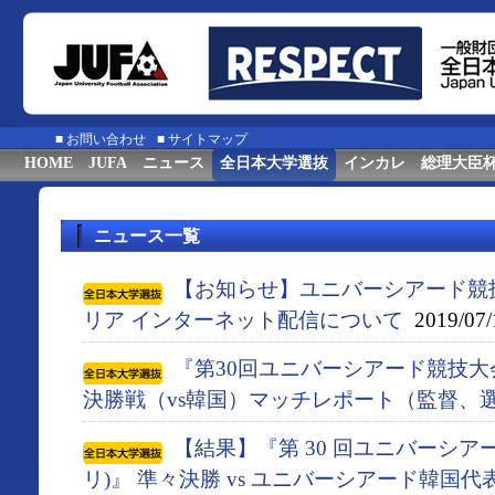
■
お問い合わせ
■
サイトマップ
HOME
JUFA
ニュース
全日本大学選抜
インカレ
総理大臣
ニュース一覧
【お知らせ】ユニバーシアード競
リア インターネット配信について
2019/07/
『第30回ユニバーシアード競技大会
決勝戦（vs韓国）マッチレポート（監督、
【結果】『第 30 回ユニバーシアー
リ)』 準々決勝 vs ユニバーシアード韓国代