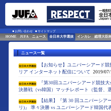
■
お問い合わせ
■
サイトマップ
HOME
JUFA
ニュース
全日本大学選抜
インカレ
総理大臣
ニュース一覧
【お知らせ】ユニバーシアード競
リア インターネット配信について
2019/07/
『第30回ユニバーシアード競技大会
決勝戦（vs韓国）マッチレポート（監督、
【結果】『第 30 回ユニバーシアー
リ)』 準々決勝 vs ユニバーシアード韓国代