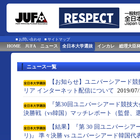
■
お問い合わせ
■
サイトマップ
HOME
JUFA
ニュース
全日本大学選抜
インカレ
総理大臣
ニュース一覧
【お知らせ】ユニバーシアード競
リア インターネット配信について
2019/07/
『第30回ユニバーシアード競技大会
決勝戦（vs韓国）マッチレポート（監督、
【結果】『第 30 回ユニバーシアー
リ)』 準々決勝 vs ユニバーシアード韓国代