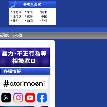
北海道
東北
関東
北信越
東海
中国
関西
四国
九州
会貢献
その他