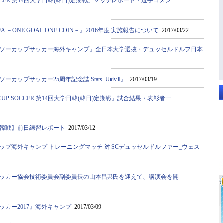
SOCCER 第14回大学日韓(韓日)定期戦」マッチレポート・選手コメン
JUFA －ONE GOAL ONE COIN－』2016年度 実施報告について
2017/03/22
ソーカップサッカー海外キャンプ』全日本大学選抜・デュッセルドルフ日本
カップサッカー25周年記念誌 Stats. Univ.Ⅱ』
2017/03/19
CUP SOCCER 第14回大学日韓(韓日)定期戦』試合結果・表彰者一
韓戦】前日練習レポート
2017/03/12
ップ海外キャンプ トレーニングマッチ 対 SCデュッセルドルファー_ウェス
ッカー協会技術委員会副委員長の山本昌邦氏を迎えて、講演会を開
ッカー2017』海外キャンプ
2017/03/09