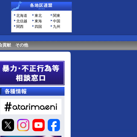
北海道
東北
関東
北信越
東海
中国
関西
四国
九州
会貢献
その他