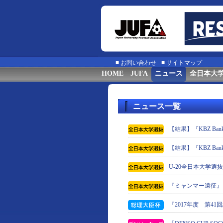
■
お問い合わせ
■
サイトマップ
HOME
JUFA
ニュース
全日本大
ニュース一覧
【結果】『KBZ Bank
【結果】『KBZ Bank
U-20全日本大学
『ミャンマー遠征』
『2017年度 第