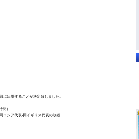
定戦に出場することが決定致しました。
日本時間）
s同ロシア代表-同イギリス代表の敗者