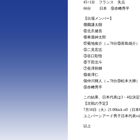
45+1分 フランス 失点
66分 日本 ⑨赤﨑秀平
【出場メンバー】
⑱圍謙太朗
⑫北爪健吾
⑯車屋紳太郎
⑰菊地俊介（→78分⑬茶島雄介）
⑤二見宏志
③谷口彰悟
⑧下田北斗
⑦長澤和輝
⑩泉澤仁
⑭仲川輝人（→78分⑳松本大輝）
⑨赤﨑秀平
この結果、日本代表は3・4位決
【次戦の予定】
7月16日（火）21:00kick off（
ユニバーシアード男子日本代表v
以上