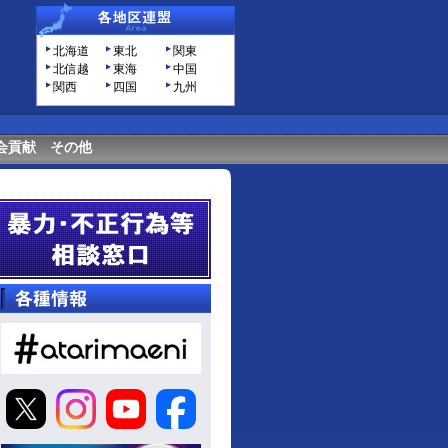
北海道
東北
関東
北信越
東海
中国
関西
四国
九州
会貢献
その他