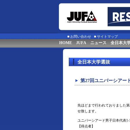
■
お問い合わせ
■
サイトマップ
HOME
JUFA
ニュース
全日本大
全日本大学選抜
第27回ユニバーシアード
先ほどまで行われておりました第2
せ致します。
ユニバーシアード男子日本代表1-1
【得点者】