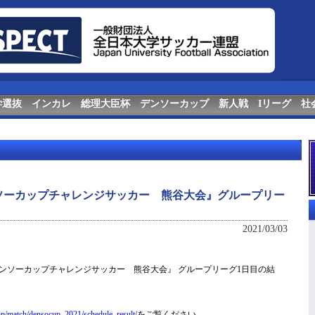
学選抜
インカレ
総理大臣杯
デンソーカップ
新人戦
Iリーグ
社
ンソーカップチャレンジサッカー 熊谷大会』グループリー
2021/03/03
5回デンソーカップチャレンジサッカー 熊谷大会』 グループリーグ1日目の結
.jp/match/densocup_2021/schedule_result/
をご覧ください。