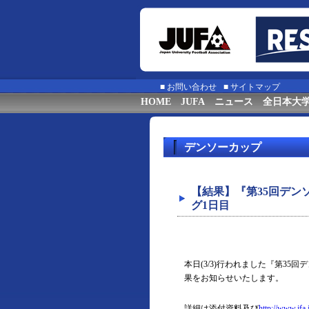
■
お問い合わせ
■
サイトマップ
HOME
JUFA
ニュース
全日本大
デンソーカップ
【結果】『第35回デ
グ1日目
本日(3/3)行われました『第3
果をお知らせいたします。
詳細は添付資料及び
http://www.jfa