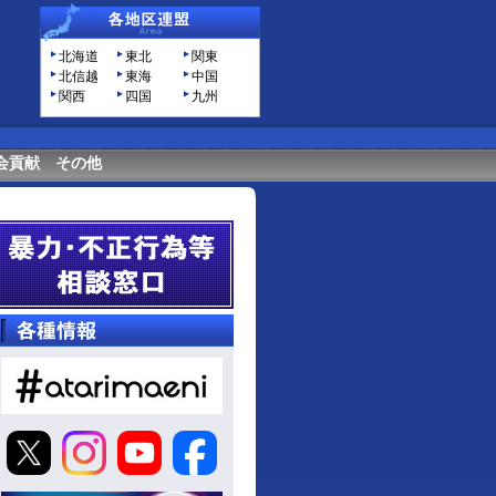
北海道
東北
関東
北信越
東海
中国
関西
四国
九州
会貢献
その他