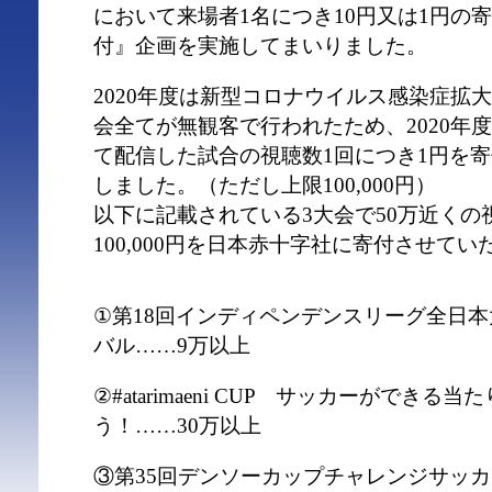
において来場者1名につき10円又は1円の
付』企画を実施してまいりました。
2020年度は新型コロナウイルス感染症拡
会全てが無観客で行われたため、2020年度は
て配信した試合の視聴数1回につき1円を
しました。（ただし上限100,000円）
以下に記載されている3大会で50万近くの
100,000円を日本赤十字社に寄付させて
①第18回インディペンデンスリーグ全日
バル……9万以上
②#atarimaeni CUP サッカーができる
う！……30万以上
③第35回デンソーカップチャレンジサッカ