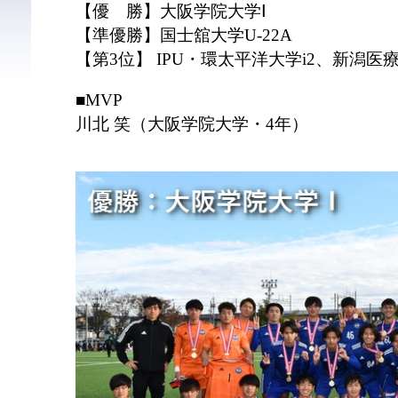
【優 勝】大阪学院大学Ⅰ
【準優勝】国士舘大学U-22A
【第3位】 IPU・環太平洋大学i2、新潟医
■MVP
川北 笑（大阪学院大学・4年）