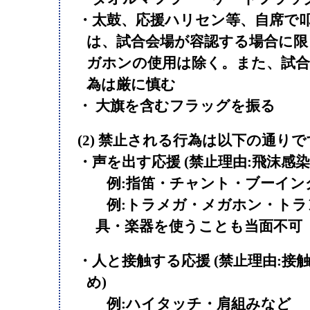
・太鼓、応援ハリセン等、自席で
は、試合会場が容認する場合に限
ガホンの使用は除く。また、試合
為は厳に慎む
・ 大旗を含むフラッグを振る
(2)
禁止される行為
は以下の通りで
・声を出す応援 (禁止理由:飛沫感
例:指笛・チャント・ブーイン
例:トラメガ・メガホン・トラ
具・楽器を使うことも当面不可
・人と接触する応援 (禁止理由:接
め)
例:ハイタッチ・肩組みなど