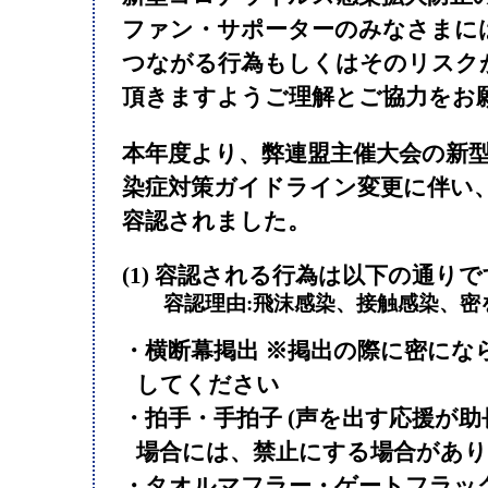
ファン・サポーターのみなさまに
つながる行為もしくはそのリスク
頂きますようご理解とご協力をお
本年度より、弊連盟主催大会の新
染症対策ガイドライン変更に伴い
容認されました。
(1)
容認される行為
は以下の通りで
容認理由:飛沫感染、接触感染、密
・横断幕掲出 ※掲出の際に密にな
してください
・拍手・手拍子 (声を出す応援が
場合には、禁止にする場合があり
・タオルマフラー・ゲートフラッ