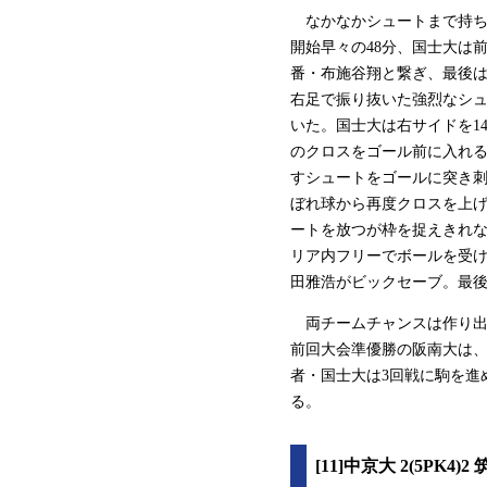
なかなかシュートまで持ち
開始早々の48分、国士大は
番・布施谷翔と繋ぎ、最後は
右足で振り抜いた強烈なシュ
いた。国士大は右サイドを1
のクロスをゴール前に入れる
すシュートをゴールに突き刺
ぼれ球から再度クロスを上げ
ートを放つが枠を捉えきれな
リア内フリーでボールを受け
田雅浩がビックセーブ。最後
両チームチャンスは作り出
前回大会準優勝の阪南大は、
者・国士大は3回戦に駒を進
る。
[11]中京大 2(5PK