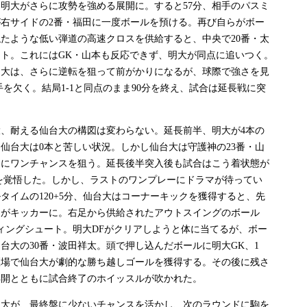
明大がさらに攻勢を強める展開に。すると57分、相手のパスミ
が右サイドの2番・福田に一度ボールを預ける。再び自らがボー
たような低い弾道の高速クロスを供給すると、中央で20番・太
ト。これにはGK・山本も反応できず、明大が同点に追いつく。
明大は、さらに逆転を狙って前がかりになるが、球際で強さを見
手を欠く。結局1-1と同点のまま90分を終え、試合は延長戦に突
、耐える仙台大の構図は変わらない。延長前半、明大が4本の
仙台大は0本と苦しい状況。しかし仙台大は守護神の23番・山
器にワンチャンスを狙う。延長後半突入後も試合はこう着状態が
を覚悟した。しかし、ラストのワンプレーにドラマが待ってい
タイムの120+5分、仙台大はコーナーキックを獲得すると、先
田がキッカーに。右足から供給されたアウトスイングのボール
ィングシュート。明大DFがクリアしようと体に当てるが、ボー
台大の30番・波田祥太。頭で押し込んだボールに明大GK、1
壇場で仙台大が劇的な勝ち越しゴールを獲得する。その後に残さ
再開とともに試合終了のホイッスルが吹かれた。
大が、最終盤に少ないチャンスを活かし、次のラウンドに駒を