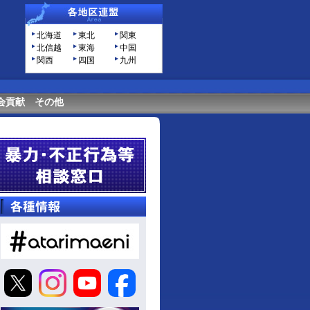
北海道
東北
関東
北信越
東海
中国
関西
四国
九州
会貢献
その他