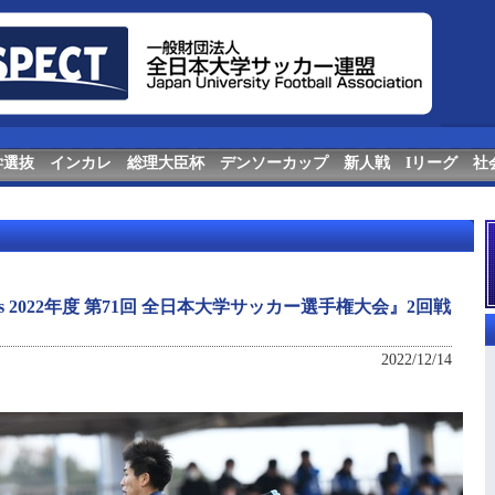
学選抜
インカレ
総理大臣杯
デンソーカップ
新人戦
Iリーグ
社
nts 2022年度 第71回 全⽇本⼤学サッカー選⼿権⼤会』2回戦
2022/12/14