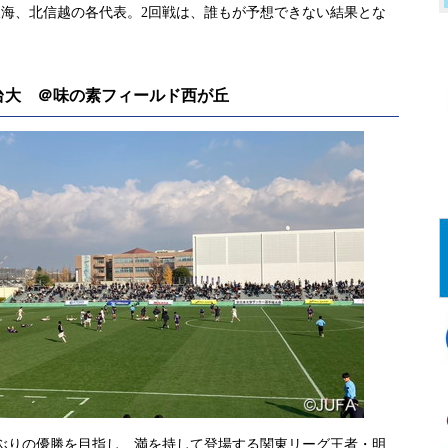
海、北信越の各代表。2回戦は、誰もが予想できない結果とな
)2 仙台大 ＠味の素フィールド西が丘
会ぶりの優勝を目指し、満を持して登場する関東リーグ王者・明