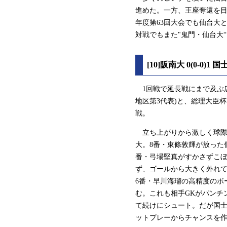
進めた。一方、王座奪還を目
年度第63回大会でも仙台大
対戦でもまた"鬼門・仙台大
[10]阪南大 0(0-0
1回戦で延長戦にまで及ぶ
地区第3代表)と、総理大臣
戦。
立ち上がりから激しく球際
大。8番・東條敦輝が放った
番・弓場堅真がすかさずこ
ず、ゴールから大きく外れ
6番・早川海瑠の高精度のボ
む。これも相手GKがパンチ
て続けにシュート。だが国
ットプレーからチャンスを作