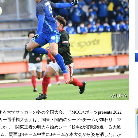
大学サッカーの冬の全国大会、『MCCスポーツpresents 2022
ッカー選⼿権⼤会』は、関東・関西のシード6チームが加わり、12
。しかし、関東王者の明大を始めシード校4校が初戦敗退する大波
ーム、関西は4チーム中実に3チームが本大会から姿を消した。か