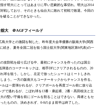
指す明大にとってはあまりに早い悲劇的な幕切れ。明大は2014
と対戦しており、そのときも仙台大に敗れて初戦で敗退。今回の
“を破ることができなかった。
)1 国士舘大 ＠AGFフィールド
広島大学との激闘を制した、昨年度大会準優勝の阪南大学(関西
杯に続き、夏冬全国二冠を狙う国士舘大学(関東地区第6代表)の一
の攻防戦を繰り広げる中、最初にチャンスを作ったのは国士
低弾道のコーナーキックは、相手DFにクリアされるものの、20
ぼれ球を狙う。しかし、左足で放ったシュートはミートしきれ
てしまう。一方の阪南大もコーナーキックからチャンスを作る。
ールは一度弾かれるが、クリアボールを再度ゴール前に放り込
ングで逃れるが、こぼれ球を13番・康起甫、2番・髙田椋汰と立
士大の堅い守備を前にゴールを割ることはできない。両者ともセ
ったものの、決めきれず、0-0のまま前半は終了した。