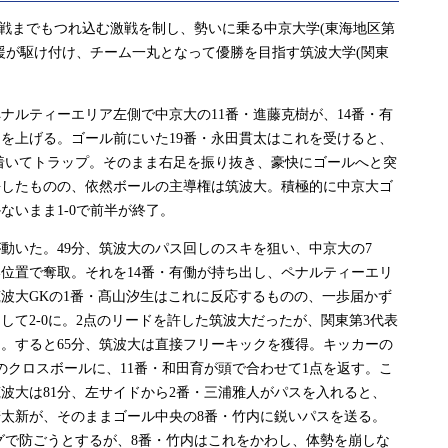
戦までもつれ込む激戦を制し、勢いに乗る中京大学(東海地区第
の応援が駆け付け、チーム一丸となって優勝を目指す筑波大学(関東
ナルティーエリア左側で中京大の11番・進藤克樹が、14番・有
を上げる。ゴール前にいた19番・永田貫太はこれを受けると、
着いてトラップ。そのまま右足を振り抜き、豪快にゴールへと突
許したものの、依然ボールの主導権は筑波大。積極的に中京大ゴ
ないまま1-0で前半が終了。
いた。49分、筑波大のパス回しのスキを狙い、中京大の7
位置で奪取。それを14番・有働が持ち出し、ペナルティーエリ
波大GKの1番・髙山汐生はこれに反応するものの、一歩届かず
して2-0に。2点のリードを許した筑波大だったが、関東第3代表
。すると65分、筑波大は直接フリーキックを獲得。キッカーの
のクロスボールに、11番・和田育が頭で合わせて1点を返す。こ
波大は81分、左サイドから2番・三浦雅人がパスを入れると、
崎太新が、そのままゴール中央の8番・竹内に鋭いパスを送る。
グで防ごうとするが、8番・竹内はこれをかわし、体勢を崩しな