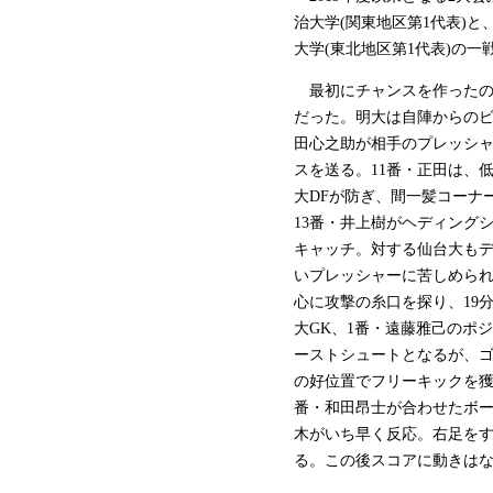
治大学(関東地区第1代表)
大学(東北地区第1代表)の一
最初にチャンスを作ったの
だった。明大は自陣からのビ
田心之助が相手のプレッシャ
スを送る。11番・正田は、
大DFが防ぎ、間一髪コーナ
13番・井上樹がヘディング
キャッチ。対する仙台大も
いプレッシャーに苦しめられ
心に攻撃の糸口を探り、19
大GK、1番・遠藤雅己のポ
ーストシュートとなるが、ゴ
の好位置でフリーキックを獲
番・和田昂士が合わせたボー
木がいち早く反応。右足を
る。この後スコアに動きはな