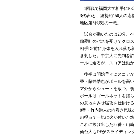
1回戦で福岡大学相手にPK
3代表)と、総勢約150人
地区第3代表)の一戦。
試合が動いたのは20分、ペ
働夢叶のパスを受けてクロス
相手DF前に身体を入れ落ち
き刺した。中京大に先制を
ールに迫るが、スコアは動か
後半は開始早々にスコアが動
番・藤井皓也がボールを高い
ア外からシュートを放つ。筑
ボールはゴールネットを揺ら
の意地をみせ猛攻を仕掛ける
8番・竹内崇人の内巻き気味
の得点で一気に火が付いた筑
これに抜け出した27番・山
仙台大もDFがスライディン