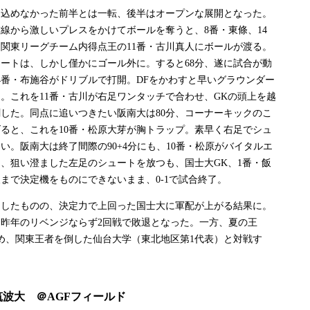
込めなかった前半とは一転、後半はオープンな展開となった。
前線から激しいプレスをかけてボールを奪うと、8番・東條、14
関東リーグチーム内得点王の11番・古川真人にボールが渡る。
ートは、しかし僅かにゴール外に。すると68分、遂に試合が動
4番・布施谷がドリブルで打開。DFをかわすと早いグラウンダー
。これを11番・古川が右足ワンタッチで合わせ、GKの頭上を越
した。同点に追いつきたい阪南大は80分、コーナーキックのこ
ると、これを10番・松原大芽が胸トラップ。素早く右足でシュ
い。阪南大は終了間際の90+4分にも、10番・松原がバイタルエ
、狙い澄ました左足のシュートを放つも、国士大GK、1番・飯
まで決定機をものにできないまま、0-1で試合終了。
したものの、決定力で上回った国士大に軍配が上がる結果に。
昨年のリベンジならず2回戦で敗退となった。一方、夏の王
め、関東王者を倒した仙台大学（東北地区第1代表）と対戦す
4)2 筑波大 ＠AGFフィールド