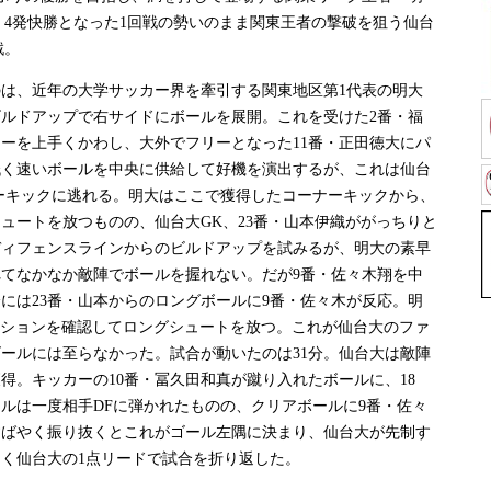
と、4発快勝となった1回戦の勢いのまま関東王者の撃破を狙う仙台
戦。
は、近年の大学サッカー界を牽引する関東地区第1代表の明大
ルドアップで右サイドにボールを展開。これを受けた2番・福
ーを上手くかわし、大外でフリーとなった11番・正田徳大にパ
低く速いボールを中央に供給して好機を演出するが、これは仙台
ーキックに逃れる。明大はここで獲得したコーナーキックから、
シュートを放つものの、仙台大GK、23番・山本伊織ががっちりと
ディフェンスラインからのビルドアップを試みるが、明大の素早
てなかなか敵陣でボールを握れない。だが9番・佐々木翔を中
分には23番・山本からのロングボールに9番・佐々木が反応。明
ジションを確認してロングシュートを放つ。これが仙台大のファ
ールには至らなかった。試合が動いたのは31分。仙台大は敵陣
得。キッカーの10番・冨久田和真が蹴り入れたボールに、18
ルは一度相手DFに弾かれたものの、クリアボールに9番・佐々
すばやく振り抜くとこれがゴール左隅に決まり、仙台大が先制す
く仙台大の1点リードで試合を折り返した。