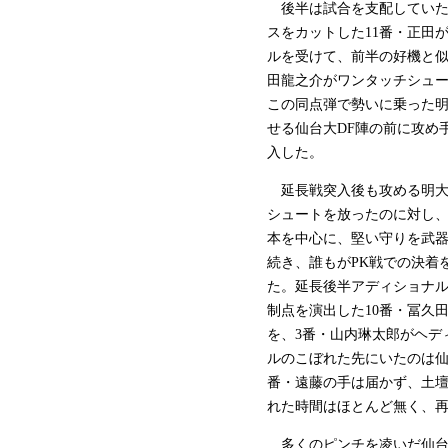
後半は試合を支配していた
スをカットした11番・正田
ルを受けて、前半の好機と似
田龍之介がワンタッチシュー
この同点弾で勢いに乗った
せる仙台大DF陣の前に攻め
入した。
延長戦突入後も攻める明大
シュートを放ったのに対し、
本を中心に、堅い守りを武
続き、誰もがPK戦での決着
た。延長後半アディショナル
制点を演出した10番・冨久
を、3番・山内琳太郎がヘデ
ルのこぼれた先にいたのは仙
番・遠藤の手は届かず、土
れた時間はほとんど無く、
多くのピンチを凌いだ仙台