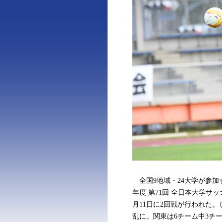
全国9地域・24大学が参加する
年度 第71回 全⽇本⼤学サ
月11日に2回戦が行われた
乱に。関東は6チーム中3チ