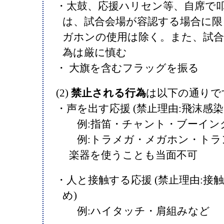
・太鼓、応援ハリセン等、自席で
は、試合会場が容認する場合に限
ガホンの使用は除く。また、試合
為は厳に慎む
・ 大旗を含むフラッグを振る
(2)
禁止される行為
は以下の通りで
・声を出す応援 (禁止理由:飛沫感
例:指笛・チャント・ブーイン
例:トラメガ・メガホン・トラ
楽器を使うことも当面不可
・人と接触する応援 (禁止理由:接
め)
例:ハイタッチ・肩組みなど