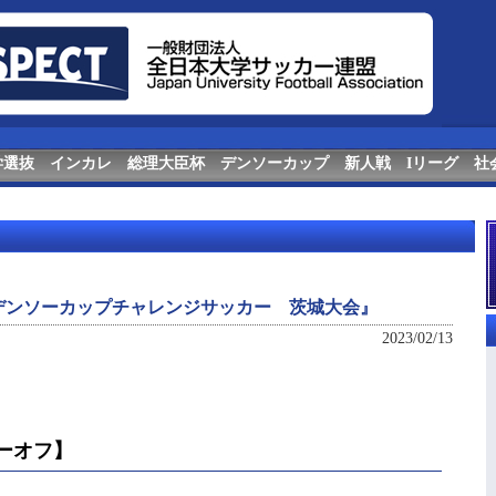
学選抜
インカレ
総理大臣杯
デンソーカップ
新人戦
Iリーグ
社
デンソーカップチャレンジサッカー 茨城大会』
2023/02/13
レーオフ】