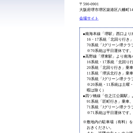
〒590-0901
大阪府堺市堺区築港区八幡町14
会場サイト
●南海本線「堺駅」西口より
16・17系統「北回り行き
70系統「Jグリーン堺ク
※70系統は平日運休です
●高野線「堺東駅」より南海
16系統・17系統「北回り
20系統「北回り行き」乗
11系統「堺浜北行き」乗
70系統「Jグリーン堺ク
※20系統・11系統は土曜
暇は除く）
●四ツ橋線「住之江公園駅」
91系統「匠町行き」乗車
71系統「Jグリーン堺ク
※71系統は平日運休です
※敷地内の駐車場（有料）を
おきください。