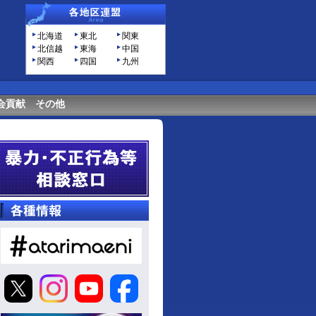
北海道
東北
関東
北信越
東海
中国
関西
四国
九州
会貢献
その他