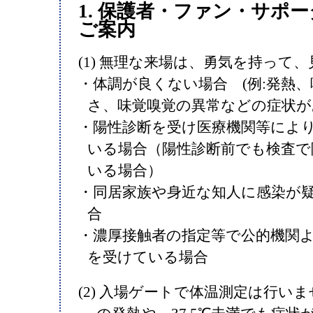
1. 保護者・ファン・サポ
ご案内
(1) 無理な来場は、勇気を持って
・体調が良くない場合 (例:発熱
さ、味覚嗅覚の異常などの症状が
・陽性診断を受け医療機関等によ
いる場合（陽性診断前でも検査で
いる場合）
・同居家族や身近な知人に感染が
合
・濃厚接触者の指定等で公的機関
を受けている場合
(2) ⼊場ゲートで体温測定は⾏いま