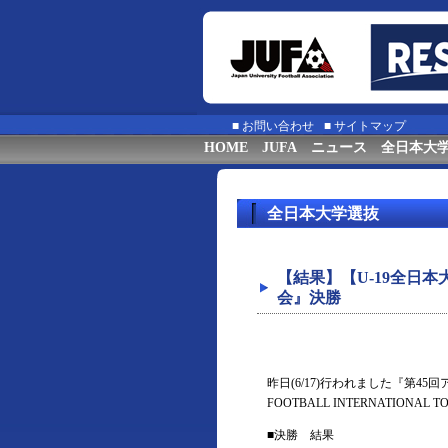
■
お問い合わせ
■
サイトマップ
HOME
JUFA
ニュース
全日本大
全日本大学選抜
【結果】【U-19全日
会』決勝
昨日(6/17)行われました『第45回
FOOTBALL INTERNATIO
■決勝 結果