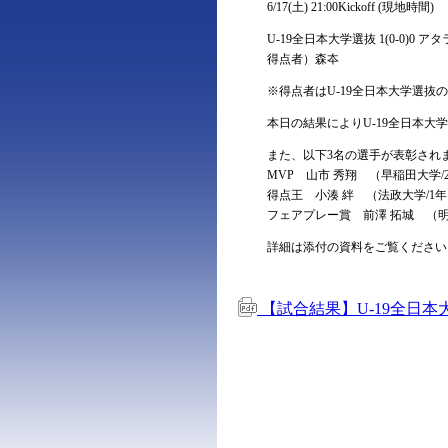
6/17(土) 21:00Kickoff (現地時間)
U-19全日本大学選抜 1(0-0)0 ア
得点者）森夲
※得点者はU-19全日本大学選抜
本日の結果によりU-19全日本大
また、以下3名の選手が表彰され
MVP ⼭市 秀翔 （早稲田大学/
得点王 ⼩湊 絆 （法政大学/1
フェアプレー賞 前澤 拓城 （明
詳細は添付の資料をご覧ください
【試合結果】U-19全日本