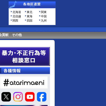
北海道
東北
関東
北信越
東海
中国
関西
四国
九州
会貢献
その他