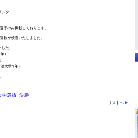
タランタ
の選手のみ掲載しております。
学選抜が優勝いたしました。
ました。
2年）
年）
治大学/1年）
。
大学選抜_決勝
リストヘ