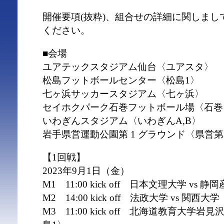
開催要項(抜粋)、組合せの詳細に関しま
ください。
■会場
ユアテックスタジアム仙台〈ユアスタ〉
松島フットボールセンター〈松島1〉
七ヶ浜サッカースタジアム〈七ヶ浜〉
セイホクパーク石巻フットボール場〈石巻
いわぎんスタジアム〈いわぎんA,B〉
岩手県営運動公園第 1 グラウンド〈県営第
【1回戦】
2023年9月1日（金）
M1 11:00 kick off 日本文理大学 vs
M2 14:00 kick off 法政大学 vs 関西
M3 11:00 kick off 北海道教育大学岩