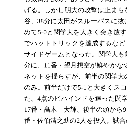
げる。しかし明大の攻撃は止まらな
谷、38分に太田がスルーパスに抜
めて5-0と関学大を大きく突き放
でハットトリックを達成するなど
サイドゲームとなった。関学大も前
分に、11番・望月想空が鮮やかな
ネットを揺らすが、前半の関学大
のみ。前半だけで5-1と大きくス
た。4点のビハインドを追った関
17番・髙木 大輝、後半の頭から9
番・佐伯清之助の2人を投入。試