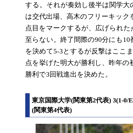
する。それが奏効し後半は関学大の
は交代出場、高木のフリーキック
点目をマークするが、広げられた
至らない。終了間際の90分にも1
を決めて5-3とするが反撃はここ
点を挙げた明大が勝利し、昨年の
勝利で3回戦進出を決めた。
東京国際大学(関東第2代表) 3(1-0/E
(関東第4代表)