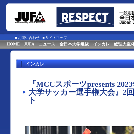
■
お問い合わせ
■
サイトマップ
HOME
JUFA
ニュース
全日本大学選抜
インカレ
総理大臣
インカレ
『MCCスポーツpresents 20
大学サッカー選手権大会』2
ト