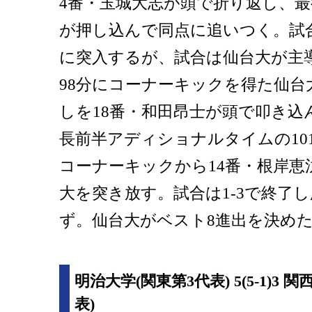
4番・玉城大志が頭で折り返し、最
が押し込んで同点に追いつく。試合
に突入するが、試合は仙台大が主
98分にコーナーキックを得た仙台
しを18番・和田昂士が頭で叩き込
長前半アディショナルタイムの10
コーナーキックから14番・根岸恵汰
大を突き放す。試合は1-3で終了
ず。仙台大がベスト8進出を決め
明治大学(関東第3代表) 5(5-1)3
表)