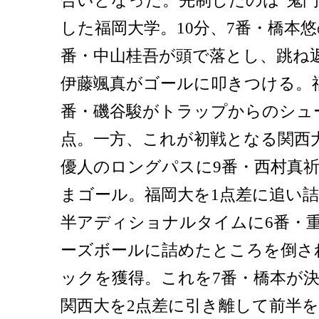
合いとなった。先制したのは"鬼門
した福岡大学。10分、7番・橋本
番・中山桂吾が頭で落とし、跳ね
伊藤颯真がゴールに叩きつける。福
番・磯谷駿がトラップからのシュ
点。一方、これが初戦となる関西大
優人のロングパスに9番・西村真
まゴール。福岡大を1点差に追い
半アディショナルタイムに6番・
ーズボールに詰めたところを倒さ
ックを獲得。これを7番・橋本が決
関西大を2点差に引き離して前半