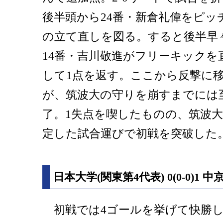
後半頭から24番・新倉礼偉をピッ
の立て直しを図る。すると後半早々
14番・吉川敬進がフリーキックを
して1点を返す。ここから反撃に
が、筑波大の守りを崩すまでには至
了。1失点を喫したものの、筑波
定した試合運びで初戦を突破した
日本大学(関東第4代表) 0(0-0)1 
初戦では4ゴールを挙げて快勝し