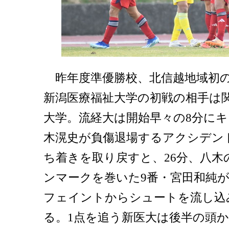
昨年度準優勝校、北信越地域初の
新潟医療福祉大学の初戦の相手は
大学。流経大は開始早々の8分にキ
木滉史が負傷退場するアクシデン
ち着きを取り戻すと、26分、八木
ンマークを巻いた9番・宮田和純
フェイントからシュートを流し込
る。1点を追う新医大は後半の頭か