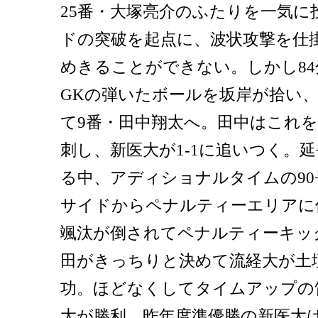
25番・大塚亮介のふたりを一気に
ドの突破を起点に、波状攻撃を仕
めきることができない。しかし84
GKの弾いたボールを坂岸が拾い、
て9番・田中翔太へ。田中はこれ
刺し、新医大が1-1に追いつく。
る中、アディショナルタイムの90
サイドからペナルティーエリアに
颯汰が倒されてペナルティーキッ
田がきっちりと決めて流経大が土
功。ほどなくしてタイムアップの笛
大が勝利。昨年度準優勝の新医大