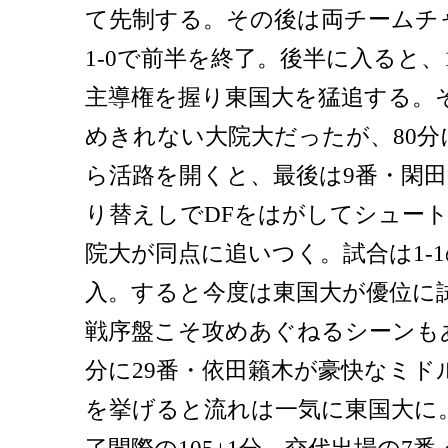
て先制する。その後は両チームチ
1-0で前半を終了。後半に入ると
主導権を握り東国大を猛追する。
めきれない大院大だったが、80
ら活路を開くと、最後は9番・閑
り替えしでDFをはがしてシュー
院大が同点に追いつく。試合は1-
入。すると今度は東国大が優位に
戦序盤こそ攻めあぐねるシーンもあ
分に29番・依田籟木が豪快なミド
を挙げると流れは一気に東国大に