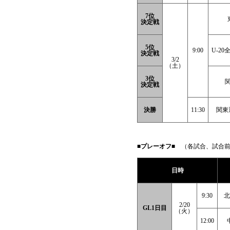
7位
決定戦
5位
9:00
U-2
決定戦
3/2
（土）
3位
決定戦
決勝
11:30
関東
■プレーオフ■
（各試合、試合前
日時
9:30
北
2/20
GL1日目
（火）
12:00