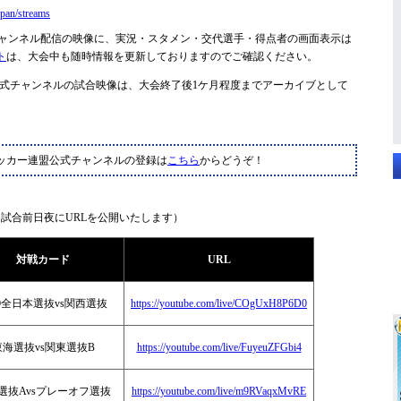
pan/streams
ャンネル配信の映像に、実況・スタメン・交代選手・得点者の画面表示は
ト
は、大会中も随時情報を更新しておりますのでご確認ください。
式チャンネルの試合映像は、大会終了後1ケ月程度までアーカイブとして
ッカー連盟公式チャンネルの登録は
こちら
からどうぞ！
試合前日夜にURLを公開いたします）
対戦カード
URL
20全日本選抜vs関西選抜
https://youtube.com/live/COgUxH8P6D0
東海選抜vs関東選抜B
https://youtube.com/live/FuyeuZFGbi4
選抜Avsプレーオフ選抜
https://youtube.com/live/m9RVaqxMvRE