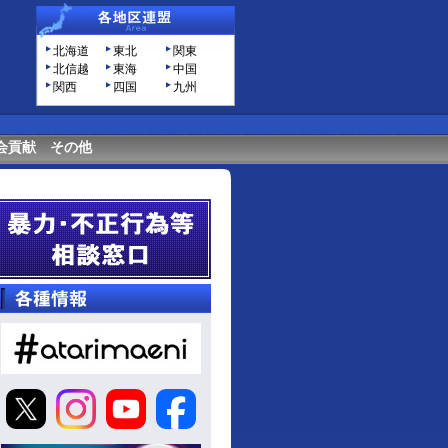
北海道
東北
関東
北信越
東海
中国
関西
四国
九州
会貢献
その他