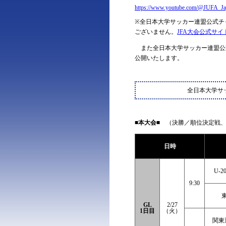
https://www.youtube.com/@JUFA_Ja
※全日本大学サッカー連盟公式チ
ございません。
JFA大会公式サイ
また全日本大学サッカー連盟公
公開いたします。
全日本大学サ
■本大会■
（決勝／順位決定戦、
日時
U-
9:30
GL
2/27
1日目
（火）
関東