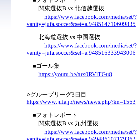
関東選抜B vs 北信越選抜
https://www.facebook.com/media/set/?
vanity=jufa.soccer&set=a.948514710609835
北海道選抜 vs 中国選抜
https://www.facebook.com/media/set/?
vanity=jufa.soccer&set=a.948516333943006
■ゴール集
https://youtu.be/tux0RVlTGu8
○グループリーグ3日目
https://www.jufa.jp/news/news.php?kn=1563
■フォトレポート
関東選抜B vs 九州選抜
https://www.facebook.com/media/set/?
vanity=jufa.soccer&set=a.949486107179362