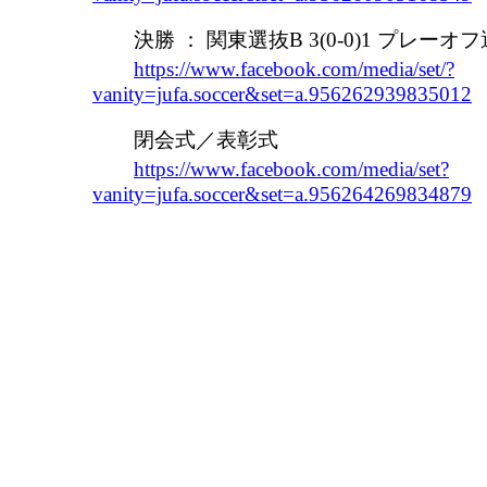
決勝 ： 関東選抜B 3(0-0)1 プレーオ
https://www.facebook.com/media/set/?
vanity=jufa.soccer&set=a.956262939835012
閉会式／表彰式
https://www.facebook.com/media/set?
vanity=jufa.soccer&set=a.956264269834879