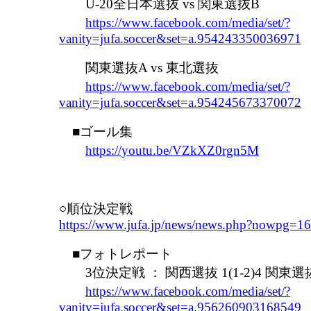
U-20全日本選抜 vs 関東選抜B
https://www.facebook.com/media/set/?
vanity=jufa.soccer&set=a.954243350036971
関東選抜A vs 東北選抜
https://www.facebook.com/media/set/?
vanity=jufa.soccer&set=a.954245673370072
■ゴール集
https://youtu.be/VZkXZ0rgn5M
○順位決定戦
https://www.jufa.jp/news/news.php?nowpg=
■フォトレポート
3位決定戦 ： 関西選抜 1(1-2)4 関東選
https://www.facebook.com/media/set/?
vanity=jufa.soccer&set=a.956260903168549