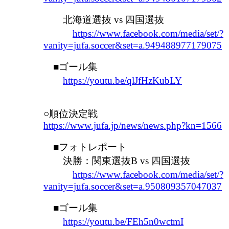
北海道選抜 vs 四国選抜
https://www.facebook.com/media/set/?
vanity=jufa.soccer&set=a.949488977179075
■ゴール集
https://youtu.be/qlJfHzKubLY
○順位決定戦
https://www.jufa.jp/news/news.php?kn=1566
■フォトレポート
決勝：関東選抜B vs 四国選抜
https://www.facebook.com/media/set/?
vanity=jufa.soccer&set=a.950809357047037
■ゴール集
https://youtu.be/FEh5n0wctmI