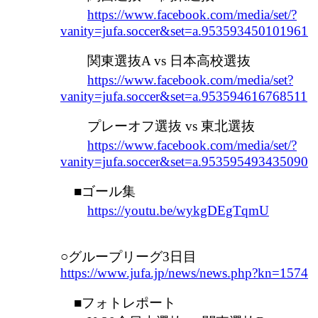
https://www.facebook.com/media/set/?
vanity=jufa.soccer&set=a.953593450101961
関東選抜A vs 日本高校選抜
https://www.facebook.com/media/set?
vanity=jufa.soccer&set=a.953594616768511
プレーオフ選抜 vs 東北選抜
https://www.facebook.com/media/set/?
vanity=jufa.soccer&set=a.953595493435090
■ゴール集
https://youtu.be/wykgDEgTqmU
○グループリーグ3日目
https://www.jufa.jp/news/news.php?kn=1574
■フォトレポート