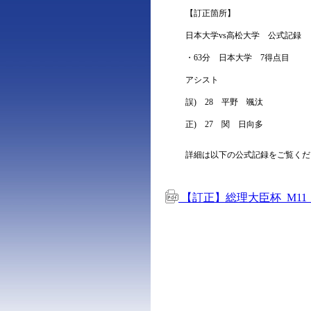
【訂正箇所】
日本大学vs高松大学 公式記録
・63分 日本大学 7得点目
アシスト
誤) 28 平野 颯汰
正) 27 関 日向多
詳細は以下の公式記録をご覧くだ
【訂正】総理大臣杯_M11