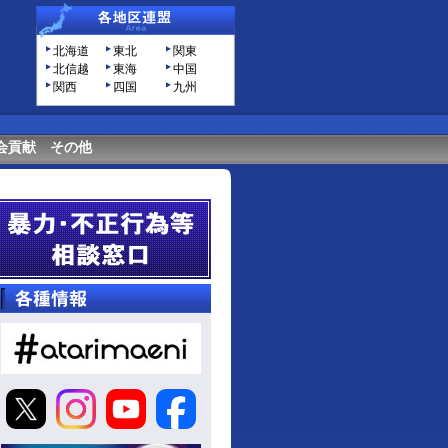
北海道
東北
関東
北信越
東海
中国
関西
四国
九州
会貢献
その他