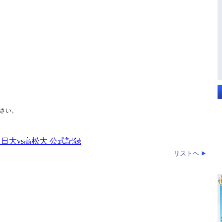
さい。
_日大vs高松大 公式記録
リストヘ