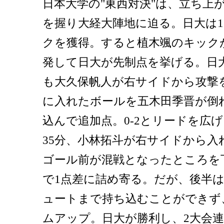
日本大学の"東西対決"は、立ち上
を握り大経大陣地に迫る。日大は1
クを獲得。すると植木颯のキック
発して日大が先制点を挙げる。日大
も大久保帆人が右サイドから攻撃
に入れたボールを五木田季晋が倒
込んで追加点。0-2とリードを広
35分、小林拓斗が右サイドから入
ゴール前が混戦となったところを
で1点差に詰め寄る。だが、後半
ュートまで持ち込むことができず、
ムアップ。日大が勝利し、2大会