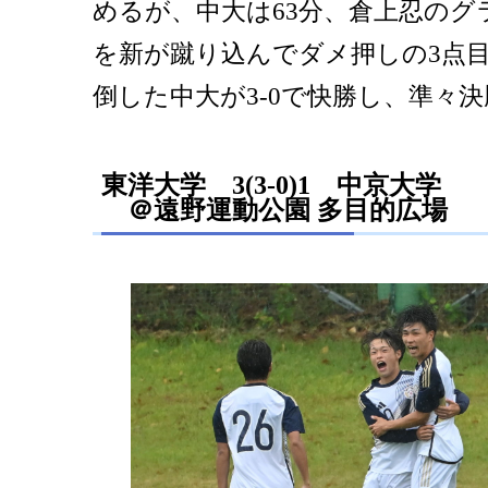
めるが、中大は63分、倉上忍のグ
を新が蹴り込んでダメ押しの3点
倒した中大が3-0で快勝し、準々
東洋大学 3(3-0)1 中京大学
＠遠野運動公園 多目的広場