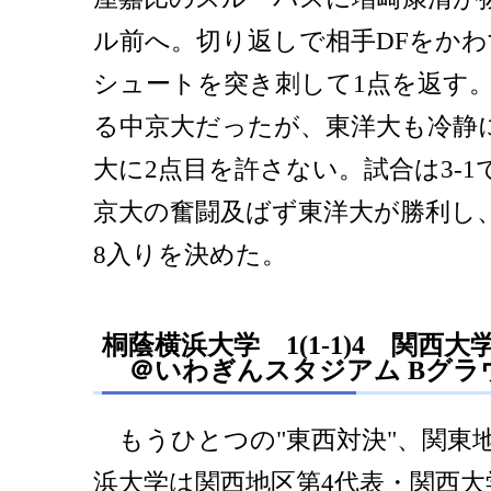
ル前へ。切り返しで相手DFをか
シュートを突き刺して1点を返す
る中京大だったが、東洋大も冷静
大に2点目を許さない。試合は3-
京大の奮闘及ばず東洋大が勝利し
8入りを決めた。
桐蔭横浜大学 1(1-1)4 関西大
＠いわぎんスタジアム Bグラ
もうひとつの"東西対決"、関東地
浜大学は関西地区第4代表・関西