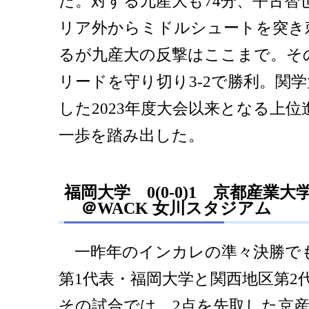
た。対する九産大も74分、平古智
リア外からミドルシュートを突き
るが九産大の反撃はここまで。そ
リードを守り切り3-2で勝利。関
した2023年度大会以来となる上
一歩を踏み出した。
福岡大学 0(0-0)1 京都産業大
＠WACK 女川スタジアム
一昨年のインカレの準々決勝で
第1代表・福岡大学と関西地区第2
その試合では、2点を先取した京