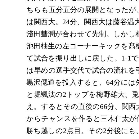
ちらも五分五分の展開となったが
は関西大。24分、関西大は藤谷温
淺田彗潤が合わせて先制。しかし
池田柚生の左コーナーキックを髙
て試合を振り出しに戻した。1-1
は早めの選手交代で試合の流れを引
黒沢偲道を投入すると、64分には
と堀颯汰の2トップを梅野雄大、兎
え。するとその直後の66分、関西
からチャンスを作ると三木仁太が
勝ち越しの2点目。その2分後にも