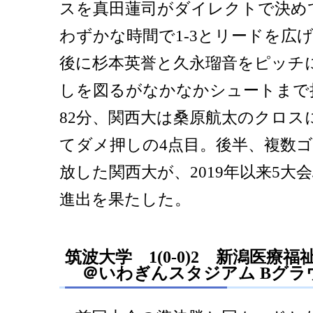
スを真田蓮司がダイレクトで決め
わずかな時間で1-3とリードを広
後に杉本英誉と久永瑠音をピッチ
しを図るがなかなかシュートまで
82分、関西大は桑原航太のクロス
てダメ押しの4点目。後半、複数
放した関西大が、2019年以来5大
進出を果たした。
筑波大学 1(0-0)2 新潟医療福
＠いわぎんスタジアム Bグラ