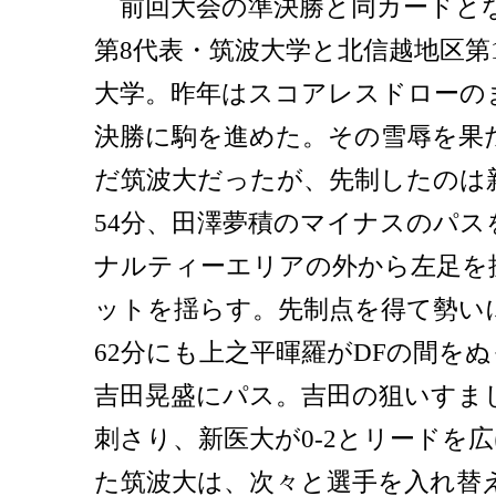
前回大会の準決勝と同カードと
第8代表・筑波大学と北信越地区第
大学。昨年はスコアレスドローの
決勝に駒を進めた。その雪辱を果
だ筑波大だったが、先制したのは
54分、田澤夢積のマイナスのパス
ナルティーエリアの外から左足を
ットを揺らす。先制点を得て勢い
62分にも上之平暉羅がDFの間を
吉田晃盛にパス。吉田の狙いすま
刺さり、新医大が0-2とリードを
た筑波大は、次々と選手を入れ替