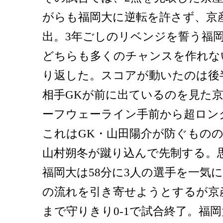
がらも福岡大に逆転を許さず、京
出。3年ごしのリベンジを誓う福
どちらも多くのチャンスを作れない
り返した。スコアが動いたのは後半
相手GKが前に出ているのを見た
ーフウェーライン手前から超ロン
これはGK・山田陽介が防ぐもの
山村朔冬が蹴り込んで先制する。
福岡大は58分に3人の選手を一気
の流れを引き寄せようとするが京
まで守りきり0-1で試合終了。福