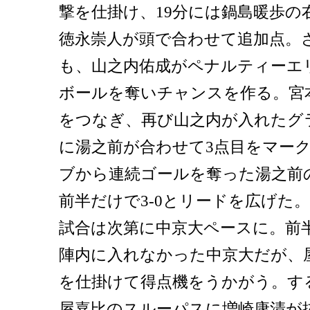
撃を仕掛け、19分には鍋島暖歩の
徳永崇人が頭で合わせて追加点。
も、山之内佑成がペナルティーエ
ボールを奪いチャンスを作る。宮
をつなぎ、再び山之内が入れたグ
に湯之前が合わせて3点目をマーク
ブから連続ゴールを奪った湯之前
前半だけで3-0とリードを広げた
試合は次第に中京大ペースに。前
陣内に入れなかった中京大だが、
を仕掛けて得点機をうかがう。する
屋嘉比のスルーパスに増崎康清が