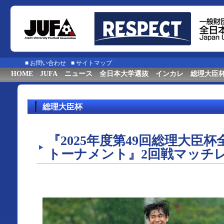
■
お問い合わせ
■
サイトマップ
HOME
JUFA
ニュース
全日本大学選抜
インカレ
総理大臣
総理大臣杯
『2025年度第49回総理大臣
トーナメント』2回戦マッチ