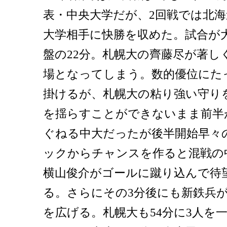
表・中央大学だが、2回戦では北海
大学相手に快勝を収めた。試合が
盤の22分。札幌大の齊藤尽が著し
場となってしまう。数的優位にた
掛けるが、札幌大の粘り強い守り
を揺らすことができないまま前半
ぐねる中大だったが後半開始早々の
ックからチャンスを作ると混戦の
横山俊介がゴールに蹴り込んで待
る。さらにその3分後にも新鉄兵
を広げる。札幌大も54分に3人を