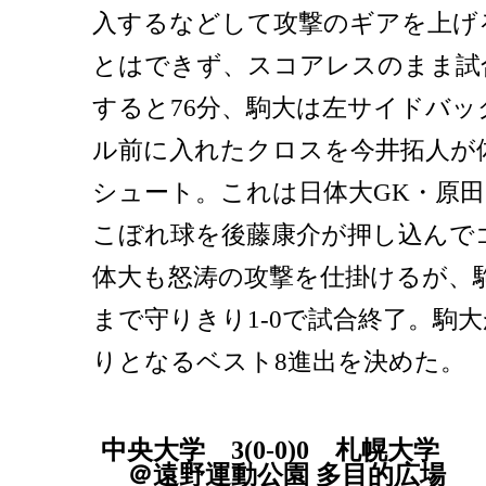
入するなどして攻撃のギアを上げ
とはできず、スコアレスのまま試
すると76分、駒大は左サイドバッ
ル前に入れたクロスを今井拓人が
シュート。これは日体大GK・原
こぼれ球を後藤康介が押し込んで
体大も怒涛の攻撃を仕掛けるが、
まで守りきり1-0で試合終了。駒
りとなるベスト8進出を決めた。
中央大学 3(0-0)0 札幌大学
＠遠野運動公園 多目的広場