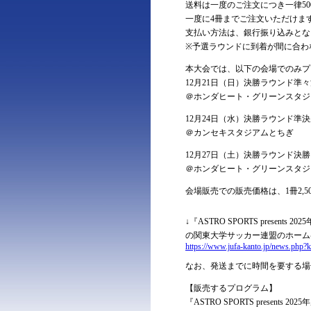
送料は一度のご注文につき一律50
一度に4冊までご注文いただけま
支払い方法は、銀行振り込みとな
※予選ラウンドに到着が間に合わ
本大会では、以下の会場でのみプ
12月21日（日）決勝ラウンド準
＠ホンダヒート・グリーンスタジ
12月24日（水）決勝ラウンド準
＠カンセキスタジアムとちぎ
12月27日（土）決勝ラウンド決勝
＠ホンダヒート・グリーンスタジ
会場販売での販売価格は、1冊2,5
↓『ASTRO SPORTS prese
の関東大学サッカー連盟のホーム
https://www.jufa-kanto.jp/news.php
なお、発送までに時間を要する場
【販売するプログラム】
『ASTRO SPORTS presen