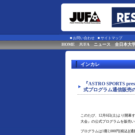
■
お問い合わせ
■
サイトマップ
HOME
JUFA
ニュース
全日本大
インカレ
『ASTRO SPORTS p
式プログラム通信販売
このたび、12月6日(土)より開幕する『
大会』の公式プログラムを販売い
プログラムは1冊2,000円[税込]