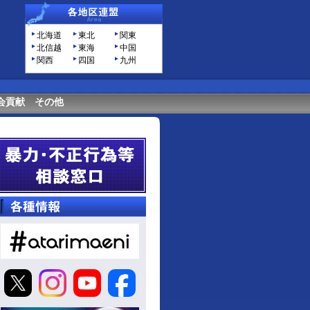
北海道
東北
関東
北信越
東海
中国
関西
四国
九州
会貢献
その他