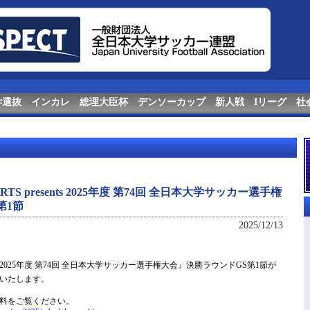
学選抜
インカレ
総理大臣杯
デンソーカップ
新人戦
Iリーグ
社
TS presents 2025年度 第74回 全日本大学サッカー選手権
第1節
2025/12/13
sents 2025年度 第74回 全日本大学サッカー選手権大会』決勝ラウンドGS第1節が
いたします。
資料をご覧ください。