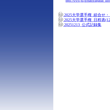
https://www.jfa.jp/match/alljapan_uni
2025大学選手権_組合せ・
2025大学選手権_日程表(12
20251213_公式記録集