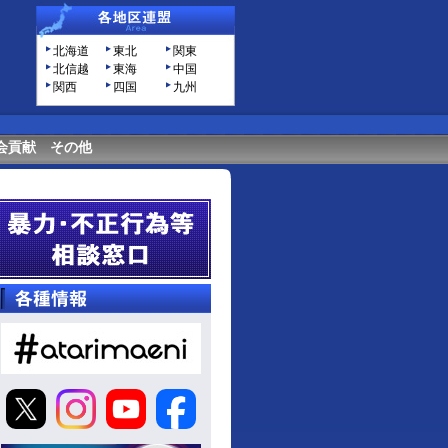
北海道
東北
関東
北信越
東海
中国
関西
四国
九州
会貢献
その他