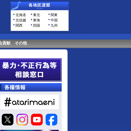
北海道
東北
関東
北信越
東海
中国
関西
四国
九州
会貢献
その他