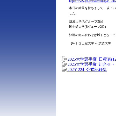
https://www.jfa.jp/match/alljapan_uni
本日の結果を持ちまして、以下2チ
した。
筑波大学(Aグループ2位)
国士舘大学(Bグループ2位)
決勝の組み合わせは以下となって
【62】国士舘大学 vs 筑波大学
2025大学選手権_日程表(12
2025大学選手権_組合せ・
20251224_公式記録集