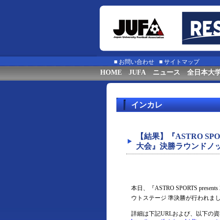
■
お問い合わせ
■
サイトマップ
HOME
JUFA
ニュース
全日本大
インカレ
【結果】『ASTRO SPOR
大会』決勝ラウンドノッ
本日、『ASTRO SPORTS pre
ウトステージ 準決勝が行われま
詳細は下記URLおよび、以下の