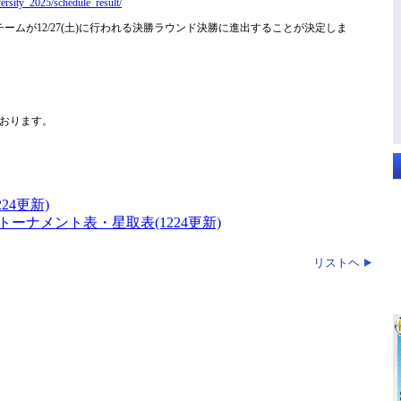
versity_2025/schedule_result/
ームが12/27(土)に行われる決勝ラウンド決勝に進出することが決定しま
おります。
24更新)
トーナメント表・星取表(1224更新)
リストヘ