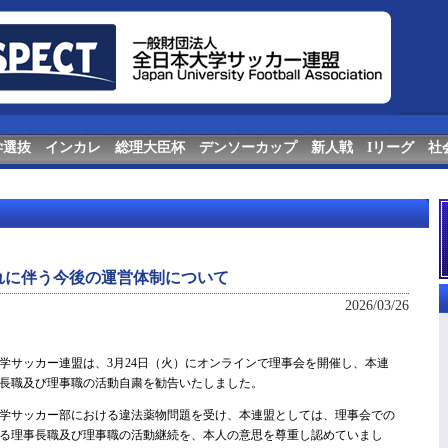
学選抜
インカレ
総理大臣杯
デンソーカップ
新人戦
Iリーグ
社
れに伴う今後の運営体制について
2026/03/26
サッカー連盟は、3月24日（火）にオンラインで理事会を開催し、本連
長職及び理事職の活動自粛を勧告いたしました。
学サッカー部における違法薬物問題を受け、本連盟としては、理事会での
る理事長職及び理事職の活動継続を、本人の意思を尊重し認めていまし