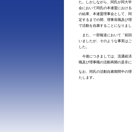
た。しかしながら、同氏が同大学
会において同氏の本連盟における
の結果、本連盟理事会として、同
定するまでの間、理事長職及び理
で活動を自粛することになりまし
また、一部報道において「前回
いましたが、そのような事実はご
した。
今後につきましては、流通経済
職及び理事職の活動再開の是非に
なお、同氏の活動自粛期間中の理
たします。