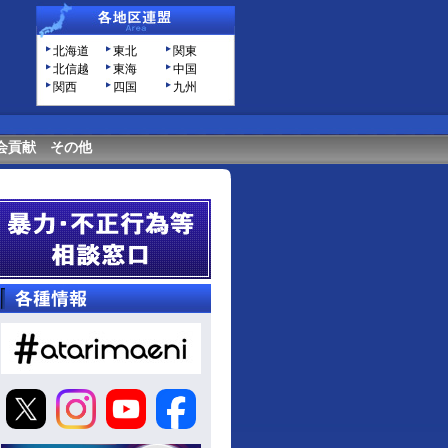
北海道
東北
関東
北信越
東海
中国
関西
四国
九州
会貢献
その他