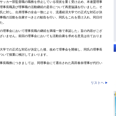
サッカー部監督職の職務を停止している現状を重く受け止め、本連盟理事
理事長職及び理事職の活動継続の是非について再度協議を行いました。そ
氏に対し、出席理事の全会一致により、流通経済大学での正式な対応が決
事職の活動を自粛すべきとの勧告を行い、同氏もこれを受け入れ、同日付
た。
の理事会において理事長職の継続を満場一致で承認した」旨の内容がござ
ざいません。前回の理事会においても活動自粛を求める意見は出ておりま
大学での正式な対応が決定した後、改めて理事会を開催し、同氏の理事長
ついて慎重に検討してまいります。
事長職務につきましては、同理事会にて選出された髙田春奈理事が代行い
リストヘ