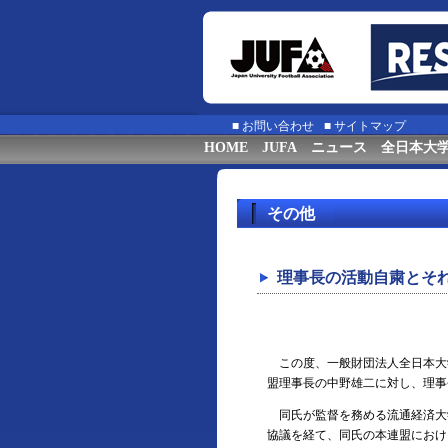
■
お問い合わせ
■
サイトマップ
HOME
JUFA
ニュース
全日本大
その他
理事長の活動自粛とそ
この度、一般財団法人全日本大学
盟理事長の中野雄二に対し、理事
同氏が監督を務める流通経済大
協議を経て、同氏の本連盟におけ