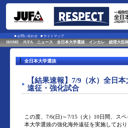
■
お問い合わせ
■
サイトマップ
HOME
JUFA
ニュース
全日本大学選抜
インカレ
総理大臣
全日本大学選抜
【結果速報】7/9（水）全日
遠征・強化試合
この度、7/6(日)～7/15（火）10日間、
本大学選抜の強化海外遠征を実施しており