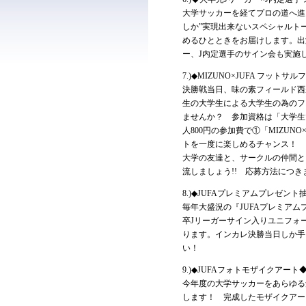
大学サッカーを経てプロの道へ進
しか”実現出来ないスペシャルト
めるひとときをお届けします。出
ー、J内定選手のサイン会も実施
7.)◆MIZUNO×JUFA フット
決勝戦当日、味の素フィールド西
生の大学生による大学生の為のフッ
ませんか？ 参加資格は「大学生
人800円の参加費で①「MIZUN
トを一度に楽しめるチャンス！
大学の友達と、サークルの仲間と
流しましょう!! 応募方法につき
8.)◆JUFAプレミアムプレゼント
毎年大盛況の『JUFAプレミア
卒Jリーガーサイン入りユニフォ
ります。インカレ決勝当日しか手
い！
9.)◆JUFAフォトモザイクアート
今年度の大学サッカーをあらゆる
します！ 完成したモザイクアー