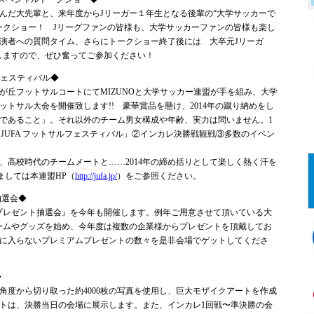
んだ大先輩と、来年度からJリーガー１年生となる後輩の“大学サッカーで
ークショー！ Jリーグファンの皆様も、大学サッカーファンの皆様も楽し
演者への質問タイム、さらにトークショー終了後には 大卒元Jリーガ
しますので、ぜひ奮ってご参加ください！
サルフェスティバル◆
が丘フットサルコートにてMIZUNOと大学サッカー連盟が手を組み、大学
トサル大会を開催致します!! 豪華賞品を懸け、2014年の蹴り納めをし
であること」。それ以外のチーム男女構成や年齢、実力は問いません。1
O×JUFA フットサルフェスティバル」②インカレ決勝戦観戦③多数のイベン
、高校時代のチームメートと……2014年の締め括りとして楽しく熱く汗を
ましては本連盟HP（
http://jufa.jp/
）をご参照ください。
抽選会◆
ムプレゼント抽選会』を今年も開催します。例年ご用意させて頂いている大
ームやグッズを始め、今年度は複数の企業様からプレゼントを頂戴してお
に入らないプレミアムプレゼントの数々を是非会場でゲットしてくださ
◆
角度から切り取った約4000枚の写真を使用し、巨大モザイクアートを作成
トは、決勝当日の会場に展示します。また、インカレ1回戦〜準決勝の会