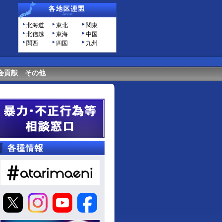
北海道
東北
関東
北信越
東海
中国
関西
四国
九州
会貢献
その他