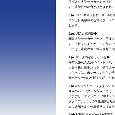
日頃より大学サッカーを支援して
す。決勝戦の舞台がひときわ魅力
2.)◆JUFA×ネオ屋台村〜JUFA
インカレ決勝戦の会場にフードコ
します。
3.)◆JUFA大感謝祭◆
関東大学サッカーリーグに所属す
す。「何をしようか……」部内で
いては、決定次第ご報告させて頂
4.)◆Jリーグ内定者サイン会◆
毎年大盛況の人気イベント『Jリ
世界へ挑む選手たちを、ぜひ温か
にとっては、来シーズンからの活
サポーターのお仲間をお誘い合わ
5.)◆スペシャルハーフタイムショー
今年のハーフタイムショーでは、
子チアリーディング『UNICO
グクラブ』、3つの学生団体が初
ムに会場をより一層盛り上げます
6.)◆大卒元Jリーガー×J内定選