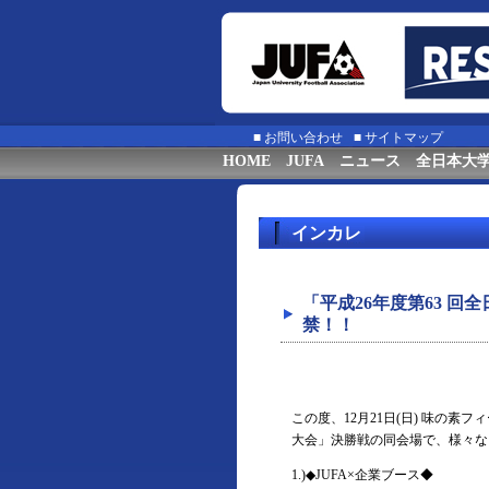
■
お問い合わせ
■
サイトマップ
HOME
JUFA
ニュース
全日本大
インカレ
「平成26年度第63 
禁！！
この度、12月21日(日) 味の素
大会」決勝戦の同会場で、様々な
1.)◆JUFA×企業ブース◆