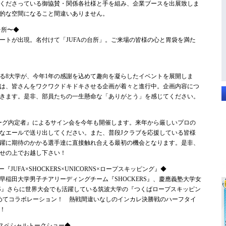
くださっている御協賛・関係各社様と手を組み、企業ブースを出展致しま
的な空間になること間違いありません。
の台所〜◆
ートが出現。名付けて「JUFAの台所」。ご来場の皆様の心と胃袋を満た
る8大学が、今年1年の感謝を込めて趣向を凝らしたイベントを展開しま
は、皆さんをワクワクドキドキさせる企画が着々と進行中。企画内容につ
きます。是非、部員たちの一生懸命な「ありがとう」を感じてください。
ーグ内定者』によるサイン会を今年も開催します。来年から厳しいプロの
なエールで送り出してください。また、普段Jクラブを応援している皆様
躍に期待のかかる選手達に直接触れ合える最初の機会となります。是非、
せの上でお越し下さい！
『JUFA×SHOCKERS×UNICORNS×ロープスキッピング』◆
早稲田大学男子チアリーディングチーム『SHOCKERS』、慶應義塾大学女
RNS』さらに世界大会でも活躍している筑波大学の『つくばロープスキッピン
めてコラボレーション！ 熱戦間違いなしのインカレ決勝戦のハーフタイ
！
手 スペシャルトークショー◆