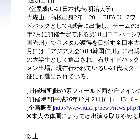
[追加出演]
○室屋成(U-21日本代表/明治大学)
青森山田高校出身2年。2011 FIFA U-
ドバックとして4試合に出場し、チームの8
年7月に開催予定である第28回ユニバーシア
国光州）で金メダル獲得を目指す全日本大
月には「アジア大会2014韓国仁川」に出場
の大学生として選出され、右サイドバック
メン出場。現在行われているU-21代表タ
征にも選出されている。
[開催場所]味の素フィールド西が丘メイン
[開催時間]平成26年12月 21日(日) 13:10～1
[企画概要]
http://www.jufa.jp/news/news.php
※本人の体調によっては出演を取りやめる
以上