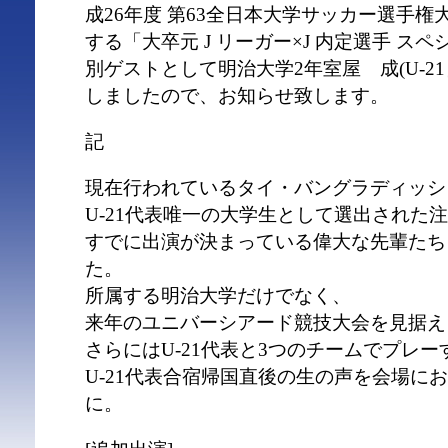
成26年度 第63全日本大学サッカー選手
する「大卒元 J リーガー×J 内定選手 ス
別ゲストとして明治大学2年室屋 成(U-2
しましたので、お知らせ致します。
記
現在行われているタイ・バングラディッシ
U-21代表唯一の大学生として選出された
すでに出演が決まっている偉大な先輩たち
た。
所属する明治大学だけでなく、
来年のユニバーシアード競技大会を見据え
さらにはU-21代表と3つのチームでプレー
U-21代表合宿帰国直後の生の声を会場に
に。