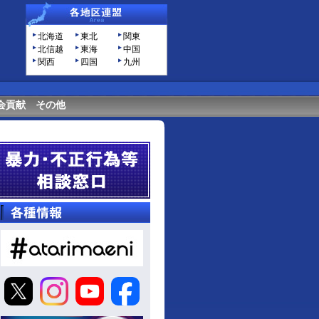
北海道
東北
関東
北信越
東海
中国
関西
四国
九州
会貢献
その他