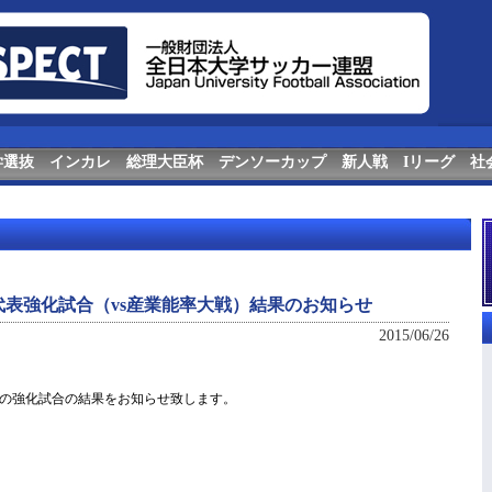
学選抜
インカレ
総理大臣杯
デンソーカップ
新人戦
Iリーグ
社
表強化試合（vs産業能率大戦）結果のお知らせ
2015/06/26
の強化試合の結果をお知らせ致します。