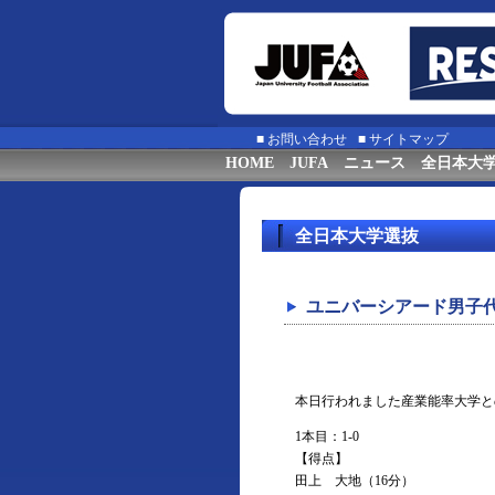
■
お問い合わせ
■
サイトマップ
HOME
JUFA
ニュース
全日本大
全日本大学選抜
ユニバーシアード男子代
本日行われました産業能率大学と
1本目：1-0
【得点】
田上 大地（16分）