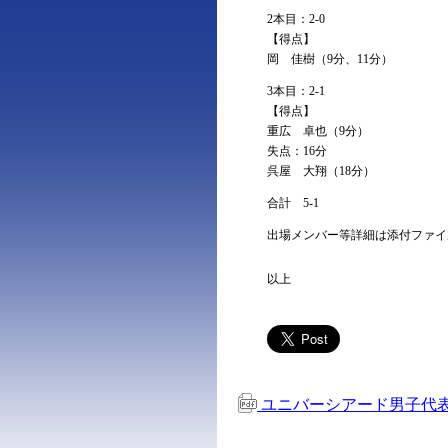
2本目：2-0
【得点】
岡 佳樹（9分、11分）
3本目：2-1
【得点】
重広 卓也（9分）
失点：16分
呉屋 大翔（18分）
合計 5-1
出場メンバー等詳細は添付ファイ
以上
ユニバーシアード男子代表