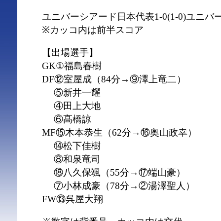
ユニバーシアード日本代表1-0(1-0)ユ
※カッコ内は前半スコア
【出場選手】
GK①福島春樹
DF⑫室屋成（84分→⑨澤上竜二）
⑤新井一耀
④田上大地
⑥髙橋諒
MF⑮木本恭生（62分→⑯奥山政幸）
⑭松下佳樹
⑧和泉竜司
⑱八久保颯（55分→⑰端山豪）
⑦小林成豪（78分→②湯澤聖人）
FW⑬呉屋大翔