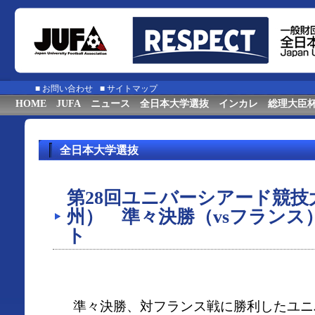
■
お問い合わせ
■
サイトマップ
HOME
JUFA
ニュース
全日本大学選抜
インカレ
総理大臣
全日本大学選抜
第28回ユニバーシアード競技大会
州） 準々決勝（vsフランス
ト
準々決勝、対フランス戦に勝利したユニ