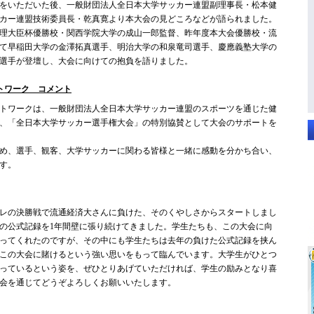
をいただいた後、一般財団法人全日本大学サッカー連盟副理事長・松本健
カー連盟技術委員長・乾真寛より本大会の見どころなどが語られました。
理大臣杯優勝校・関西学院大学の成山一郎監督、昨年度本大会優勝校・流
て早稲田大学の金澤拓真選手、明治大学の和泉竜司選手、慶應義塾大学の
選手が登壇し、大会に向けての抱負を語りました。
トワーク コメント
トワークは、一般財団法人全日本大学サッカー連盟のスポーツを通じた健
、「全日本大学サッカー選手権大会」の特別協賛として大会のサポートを
め、選手、観客、大学サッカーに関わる皆様と一緒に感動を分かち合い、
す。
レの決勝戦で流通経済大さんに負けた、そのくやしさからスタートしまし
の公式記録を1年間壁に張り続けてきました。学生たちも、この大会に向
ってくれたのですが、その中にも学生たちは去年の負けた公式記録を挟ん
この大会に賭けるという強い思いをもって臨んでいます。大学生がひとつ
っているという姿を、ぜひとりあげていただければ、学生の励みとなり喜
会を通じてどうぞよろしくお願いいたします。