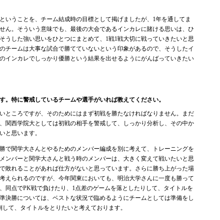
ということを、チーム結成時の目標として掲げましたが、1年を通してま
せん。そういう意味でも、最後の大会であるインカレに賭ける思いは、ひ
そうした強い思いをひとつにまとめて、1戦1戦大切に戦っていきたいと思
のチームは大事な試合で勝てていないという印象があるので、そうしたイ
のインカレでしっかり優勝という結果を出せるようにがんばっていきたい
す。特に警戒しているチームや選手がいれば教えてください。
いところですが、そのためにはまず初戦を勝たなければなりません。まだ
、関西学院大としては初戦の相手を警戒して、しっかり分析し、その中か
いと思います。
勝で関学大さんとやるためのメンバー編成を別に考えて、トレーニングを
メンバーと関学大さんと戦う時のメンバーは、大きく変えて戦いたいと思
で敗れることがあれば仕方がないと思っています。さらに勝ち上がった場
考えられるのですが、今年関東においても、明治大学さんに一度も勝って
、同点でPK戦で負けたり、1点差のゲームを落としたりして、タイトルを
準決勝については、ベストな状況で臨めるようにチームとしては準備をし
倒して、タイトルをとりたいと考えております。