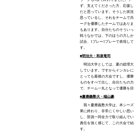
ず、支えてくださった方、応援し
だと思っています。そうした状況
思っているし、それをチームで共
ーグを優勝したチームではありま
もあります。自分たちのそういっ
戦うなかでは、下のほうの力しか
試合、1プレー1プレーで表現し
す。
■明治大・和泉竜司
明治大学としては、夏の総理大
しています。ですからインカレに
とっても最後の大会ですし、優勝
ものをすべて出し、自分たちの力
で、チーム一丸となって優勝を目
■慶應義塾大・端山豪
我々慶應義塾大学は、本シーズ
果に終わり、非常にくやしい思い
し、部員一同全力で取り組んでい
責任を強く感じて、この大会で結
す。