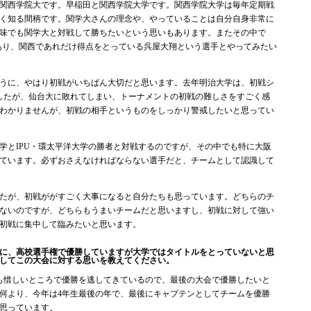
関西学院大です。早稲田と関西学院大学です。関西学院大学は毎年定期戦
く知る間柄です。関学大さんの理念や、やっていることは自分自身非常に
味でも関学大と対戦して勝ちたいという思いもあります。またその中で
あり、関西であれだけ得点をとっている呉屋大翔という選手とやってみたい
うに、やはり初戦がいちばん大切だと思います。去年明治大学は、初戦シ
したが、仙台大に敗れてしまい、トーナメントの初戦の難しさをすごく感
わかりませんが、初戦の相手というものをしっかり警戒したいと思ってい
とIPU・環太平洋大学の勝者と対戦するのですが、その中でも特に大阪
ています。必ずおさえなければならない選手だと、チームとして認識して
たが、初戦ががすごく大事になると自分たちも思っています。どちらのチ
ないのですが、どちらもうまいチームだと思いますし、初戦に対して強い
初戦に集中して臨みたいと思います。
に、高校選手権で優勝していますが大学ではタイトルをとっていないと思
してこの大会に対する思いを教えてください。
も惜しいところで優勝を逃してきているので、最後の大会で優勝したいと
何より、今年は4年生最後の年で、最後にキャプテンとしてチームを優勝
思っています。