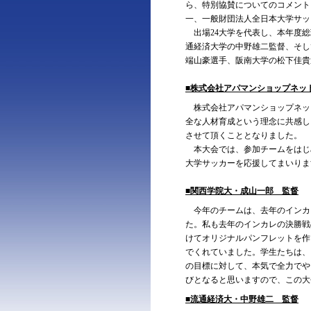
ら、特別協賛についてのコメント
一、一般財団法人全日本大学サッ
出場24大学を代表し、本年度総
通経済大学の中野雄二監督、そし
端山豪選手、阪南大学の松下佳貴
■株式会社アパマンショップネッ
株式会社アパマンショップネッ
全な人材育成という理念に共感し
させて頂くこととなりました。
本大会では、参加チームをはじ
大学サッカーを応援してまいりま
■関西学院大・成山一郎 監督
今年のチームは、去年のインカ
た。私も去年のインカレの決勝戦
けてオリジナルパンフレットを作
でくれていました。学生たちは、
の目標に対して、本気で全力でや
びとなると思いますので、この大
■流通経済大・中野雄二 監督