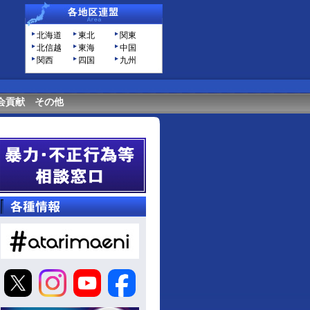
北海道
東北
関東
北信越
東海
中国
関西
四国
九州
会貢献
その他