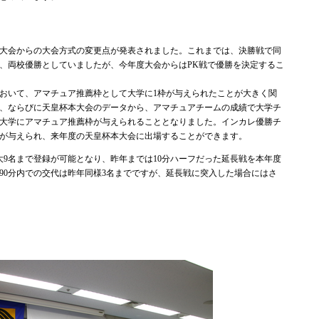
大会からの大会方式の変更点が発表されました。これまでは、決勝戦で同
、両校優勝としていましたが、今年度大会からはPK戦で優勝を決定するこ
おいて、アマチュア推薦枠として大学に1枠が与えられたことが大きく関
、ならびに天皇杯本大会のデータから、アマチュアチームの成績で大学チ
大学にアマチュア推薦枠が与えられることとなりました。インカレ優勝チ
が与えられ、来年度の天皇杯本大会に出場することができます。
9名まで登録が可能となり、昨年までは10分ハーフだった延長戦を本年度
。90分内での交代は昨年同様3名までですが、延長戦に突入した場合にはさ