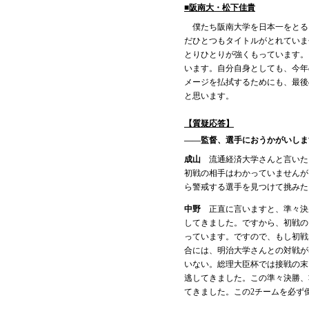
■阪南大・松下佳貴
僕たち阪南大学を日本一をとる
だひとつもタイトルがとれていま
とりひとりが強くもっています。
います。自分自身としても、今年
メージを払拭するためにも、最後
と思います。
【質疑応答】
――監督、選手におうかがいしま
成山
流通経済大学さんと言いた
初戦の相手はわかっていませんが
ら警戒する選手を見つけて挑みた
中野
正直に言いますと、準々決
してきました。ですから、初戦の
っています。ですので、もし初戦
合には、明治大学さんとの対戦が
いない。総理大臣杯では接戦の末
逃してきました。この準々決勝、
てきました。この2チームを必ず