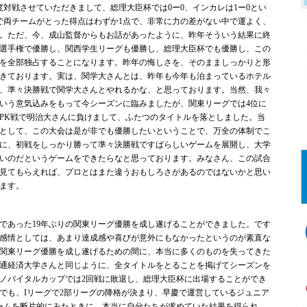
対戦させていただきまして、総理大臣杯では0ー0、インカレは1ー0とい
で両チームがとった得点はわずか1点で、非常に力の差がない中で運よく、
。ただ、今、成山監督からもお話があったように、昨年そういう結果に終
選手権で優勝し、関西学生リーグも優勝し、総理大臣杯でも優勝し、この
を全部独占することになります。昨年の悔しさを、そのまましっかりと形
きております。実は、関学大さんとは、昨年も今年も泊まっているホテル
、準々決勝戦で関学大さんとやれるかな、と思っております。当然、我々
いう意気込みをもって今シーズンに臨みましたが、関東リーグでは4位に
PK戦で明治大さんに負けまして、ふたつのタイトルを落としました。当
として、この大会は是が非でも優勝したいということで、万全の体制でこ
に、初戦をしっかり勝って準々決勝戦ですばらしいゲームを展開し、大学
いのだというゲームをできたらなと思っております。みなさん、この試合
見てもらえれば、プロとはまた違うおもしろさがあるのではないかと思い
ます。
あった19年ぶりの関東リーグ優勝を成し遂げることができました。です
感情としては、あまり達成感や喜びが意外にもなかったというのが素直な
関東リーグ優勝を成し遂げるための間に、本当に多くのものを失ってきた
通経済大学さんと同じように、全タイトルをとることを掲げてシーズンを
ノバイタルカップでは2回戦に敗退し、総理大臣杯に出場することができ
でも、Iリーグで2部リーグの降格が決まり、早慶で運営しているジュニア
ームを断片的にみたときに、本当に自分たちが求めていた結果を得られ