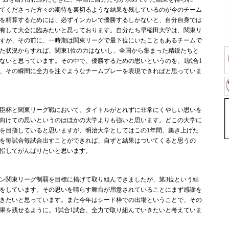
てくださった方々の期待を裏切るような結果を残しているのが今のチーム
を精算するためには、必ずインカレで優勝するしかないと、自分自身では
有して大会に臨みたいと思っております。自分たち早稲田大学は、関東リ
すが、その前に、一時期は関東リーグで最下位にいたこともあるチームで
た状況からすれば、関東1位の力はないし、全国から集まった精鋭たちと
ないと思っています。その中で、優勝するための思いというのを、1試合1
て、その瞬間に全力を注ぐようなチームプレーを表現できればと思っていま
臣杯と関東リーグ戦において、タイトルがとれずに非常にくやしい思いを
向けての思いというのはほかの大学よりも強いと思います。どこの大学に
を目指していると思いますが、明治大学としてはこの1年間、築き上げた
を毎試合毎試合出すことができれば、自ずと結果はついてくると思うの
指してがんばりたいと思います。
ン関東リーグ制覇を目標に掲げて取り組んできましたが、第3位という結
をしています。その思いを晴らす舞台が用意されていることにまず感謝を
きたいと思っています。また今年はシード枠での出場ということで、その
果を残せるように。1試合1試合、全力で取り組んでいきたいと考えていま