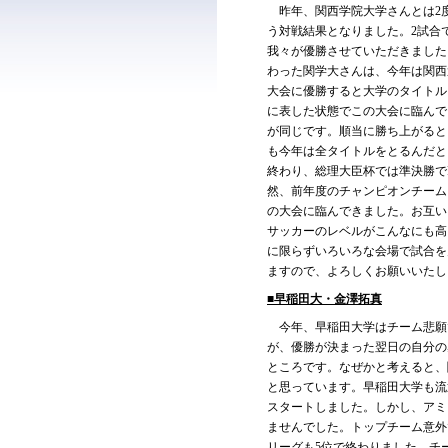
昨年、関西学院大学さんとは2度
う対戦結果となりました。2試合
我々が優勝させていただきました
わった関学大さんは、今年は関西
大会に優勝すると大学のタイトル
に表した状態でこの大会に臨んで
が同じです。順当に勝ち上がると
も今年は全タイトルをとるんだと
終わり、総理大臣杯では準決勝で
然、前年度のチャンピオンチーム
の大会に臨んできました。お互い
サッカーのレベルがこんなにも高
に限らずいろいろな会場で試合を
ますので、よろしくお願いいたし
■早稲田大・金澤拓真
今年、早稲田大学はチーム悲願で
が、優勝が決まった翌日の自分の
ところです。なぜかと考えると、
と思っています。早稲田大学も流
スタートしました。しかし、アミ
ませんでした。トップチーム意外
リーグも5位で終わりました。チ