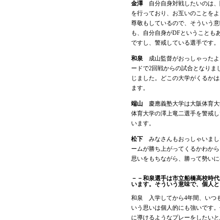
金澤
自分自身対戦したいのは、
を行っており、お互いのことをよ
尊敬もしているので、そういう意
も、自分自身がDFということも
ですし、警戒している選手です。
和泉
成山監督がおっしゃったよ
ードで2回戦からの試合となりま
じました。どこの大学がくるかは
ます。
端山
慶應義塾大学は大阪体育大学
体育大学の澤上竜二選手を警戒し
います。
松下
みなさんもおっしゃいまし
ームが勝ち上がってくるかわから
思いをもちながら、勝って勢いに
－－和泉選手は市立船橋高校時代
います。そういう意味で、個人と
和泉 入学してから4年間、いつ
いう思いは個人的にも強いです。
に導けるようなプレーをしたいと