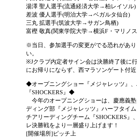
湯澤 聖人選手(流通経済大学→柏レイソル)
差波 優人選手(明治大学→ベガルタ仙台)
三丸 拡選手(筑波大学→サガン鳥栖)
富樫 敬真(関東学院大学→横浜F・マリノス)
※当日、参加選手の変更がでる恐れがあり
い。
※Jクラブ内定者サイン会は決勝終了後に
にお帰りにならず、西マラソンゲート付近
◆オープニングショー『メジャレッツ』、
『SHOCKERS』◆
今年のオープニングショーは、慶應義塾
ディング部『メジャレッツ』ハーフタイム
チアリーディングチーム『SHOCKERS』
レ決勝戦をより一層盛り上げます！
[開催場所]ピッチ上