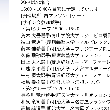
※PK戦の場合
16:00～16:40を目安に予定しています
[開催場所] 西マラソン口ゲート
[サイン会参加選手]
・第1グループ 15:00～15:20
荒木 大吾選手(青山学院大学→ジュビロ磐田
端山 豪選手(慶應義塾大学→アルビレック
藤本 佳希選手(明治大学→ファジアーノ岡山
久保 飛翔選手(慶應義塾大学→ファジアー
田上 大地選手(流通経済大学→V・ファーレ
山越 康平選手(明治大学→大宮アルディージ
中村 慶太選手(流通経済大学→V・ファーレ
福島 春樹選手(専修大学→浦和レッズ)
・第2グループ 15:20～15:40
長谷川 竜也選手(順天堂大学→川崎フロン
和泉 竜司選手(明治大学→名古屋グランパス
髙橋 諒選手(明治大学→名古屋グランパス)